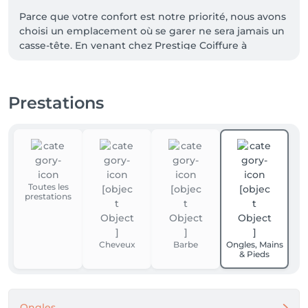
Parce que votre confort est notre priorité, nous avons 
choisi un emplacement où se garer ne sera jamais un 
casse-tête. En venant chez Prestige Coiffure à 
Xhendelesse, profitez de facilités de stationnement :

Des places de parking sont disponibles directement 
devant le salon.

Prestations
La Place de l’Église, située juste à côté, vous offre 
également un grand espace de stationnement 
entièrement gratuit.

Prenez le temps de vous garer sans stress, nous vous 
attendons avec le sourire pour un moment de 
Toutes les
détente ✨
prestations
Cheveux
Barbe
Ongles, Mains
& Pieds
Ongles