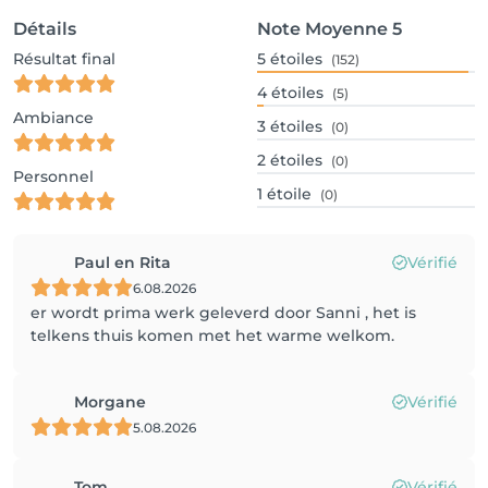
Détails
Note Moyenne
5
Résultat final
5
étoiles
(152)
4
étoiles
(5)
Ambiance
3
étoiles
(0)
2
étoiles
(0)
Personnel
1
étoile
(0)
Paul en Rita
Vérifié
6.08.2026
er wordt prima werk geleverd door Sanni , het is
telkens thuis komen met het warme welkom.
Morgane
Vérifié
5.08.2026
Tom
Vérifié