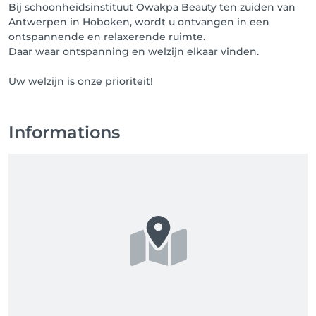
aankopen. Deze is 6maanden geldig vanaf de dag 
Bij schoonheidsinstituut Owakpa Beauty ten zuiden van
van aankoop. U kan zich op de wachtlijst zetten voor 
Antwerpen in Hoboken, wordt u ontvangen in een
bepaalde dag(en), indien er een plek vrij komt 
ontspannende en relaxerende ruimte.
ontvangt u een email.

Daar waar ontspanning en welzijn elkaar vinden.
Heeft u vragen/problemen bij de registratie? Dan 
Uw welzijn is onze prioriteit!
kunt u onderaan rechts op de HELP-functie klikken. 
We helpen je graag verder.
Informations