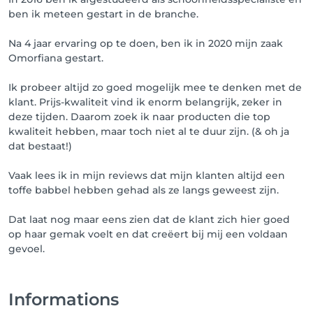
hier kijken wanneer jouw afspraak staat geboekt. 

ben ik meteen gestart in de branche.
6. Zodra jouw afspraak is geboekt, ontvang je een 
Na 4 jaar ervaring op te doen, ben ik in 2020 mijn zaak
bevestigingsmail. Ook volgt er 48uur voor de 
Omorfiana gestart.
afspraak een mail ter herinnering.

Ik probeer altijd zo goed mogelijk mee te denken met de
Annulatiebeleid: Tot 48 uur voor de afspraak kan je 
klant. Prijs-kwaliteit vind ik enorm belangrijk, zeker in
jouw boeking kosteloos annuleren. Onze tijd is 
deze tijden. Daarom zoek ik naar producten die top
waardevol en die van jou ongetwijfeld ook. Kom je 
kwaliteit hebben, maar toch niet al te duur zijn. (& oh ja
niet opdagen? Dan zijn we genoodzaakt om de 
dat bestaat!)
gemiste behandeling in rekening te brengen. 50% 
indien je annuleert binnen 48u, 100% van de 
Vaak lees ik in mijn reviews dat mijn klanten altijd een
behandeling indien je niet komt opdagen of de dag 
toffe babbel hebben gehad als ze langs geweest zijn.
zelf annuleert.

Dat laat nog maar eens zien dat de klant zich hier goed
HUISREGELS:

op haar gemak voelt en dat creëert bij mij een voldaan
- Annuleer/verplaats je afspraak binnen de 48 uur, 
gevoel.
anders zijn wij genoodzaakt een vergoeding aan te 
rekenen.

- Gelieve geen eten of drinken mee te nemen naar 
je afspraak.

Informations
- Kom alleen naar je afspraak. Geen huisdieren 