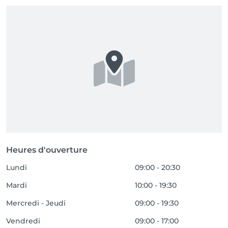
toegestaan en laat je geliefde kindjes thuis. Dit kan 
voor mij stress bezorgen alsook kunnen jullie niet 
van jullie stoel om in te grijpen moest er iets zijn. 
Alsook is dit jullie me-time moment, neem even de 
tijd voor jezelf.

- Wij behouden ons het recht voor om afspraken van 
nieuwe klanten te annuleren indien deze niet 
binnen ons aanbod of beleid passen.

Groetjes,

Jana & Trakyna
Heures d'ouverture
Lundi
09:00 - 20:30
Mardi
10:00 - 19:30
Mercredi - Jeudi
09:00 - 19:30
Vendredi
09:00 - 17:00