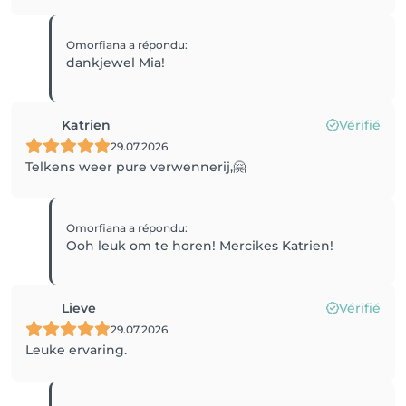
Omorfiana
a répondu
:
dankjewel Mia!
Katrien
Vérifié
29.07.2026
Telkens weer pure verwennerij,🤗
Omorfiana
a répondu
:
Ooh leuk om te horen! Mercikes Katrien!
Lieve
Vérifié
29.07.2026
Leuke ervaring.