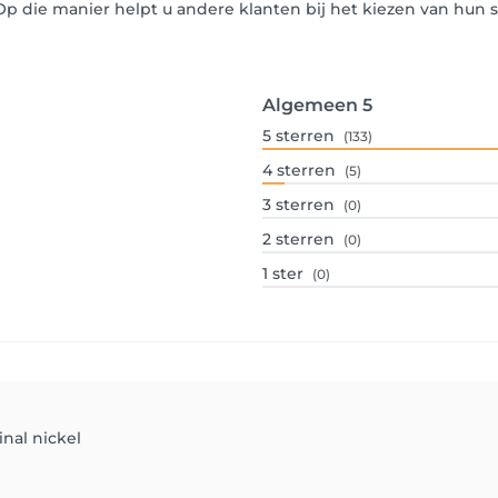
 Op die manier helpt u andere klanten bij het kiezen van hu
Algemeen
5
5
sterren
(133)
4
sterren
(5)
3
sterren
(0)
2
sterren
(0)
1
ster
(0)
final nickel