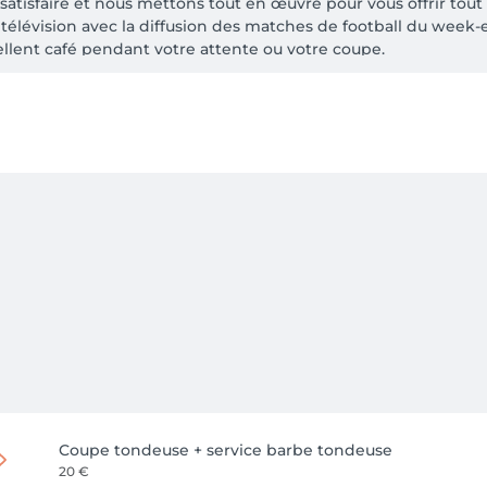
atisfaire et nous mettons tout en œuvre pour vous offrir tout 
 télévision avec la diffusion des matches de football du wee
cellent café pendant votre attente ou votre coupe.

otre disposition afin de limiter les éventuels temps d’attente
Coupe tondeuse + service barbe tondeuse
20 €