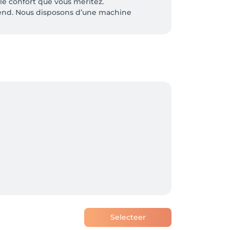
le confort que vous méritez.

k-end. Nous disposons d’une machine 
, et nous vous proposons une revue de presse.
Selecteer