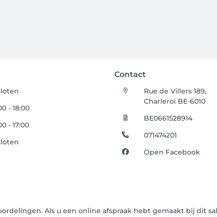
Contact
loten
Rue de Villers 189,
Charleroi BE-6010
00 - 18:00
BE0661528914
00 - 17:00
071474201
loten
Open Facebook
oordelingen. Als u een online afspraak hebt gemaakt bij dit s