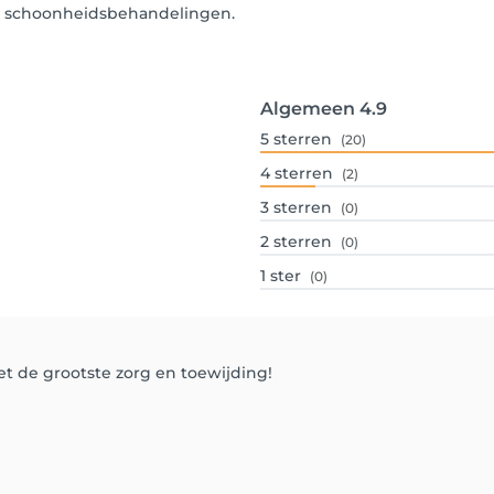
un schoonheidsbehandelingen.
Algemeen
4.9
5
sterren
(20)
4
sterren
(2)
3
sterren
(0)
2
sterren
(0)
1
ster
(0)
met de grootste zorg en toewijding!