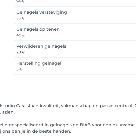
74 €
Gelnagels versteviging
55 €
Gelnagels op tenen
40 €
Verwijderen gelnagels
20 €
Herstelling gelnagel
5 €
studio Cara staan kwaliteit, vakmanschap en passie centraal. O
uitzien.
jn gespecialiseerd in gelnagels en BIAB voor een duurzame en
ij ons ben je in de beste handen.