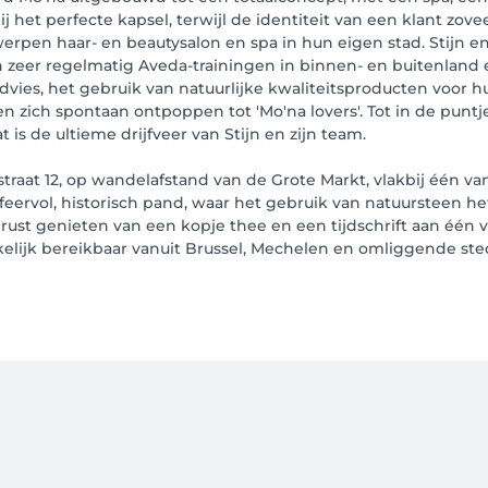
het perfecte kapsel, terwijl de identiteit van een klant zov
pen haar- en beautysalon en spa in hun eigen stad. Stijn en 
 zeer regelmatig Aveda-trainingen in binnen- en buitenland 
advies, het gebruik van natuurlijke kwaliteitsproducten voor 
n zich spontaan ontpoppen tot 'Mo'na lovers'. Tot in de punt
 is de ultieme drijfveer van Stijn en zijn team.
raat 12, op wandelafstand van de Grote Markt, vlakbij één va
sfeervol, historisch pand, waar het gebruik van natuursteen 
e rust genieten van een kopje thee en een tijdschrift aan één 
elijk bereikbaar vanuit Brussel, Mechelen en omliggende ste