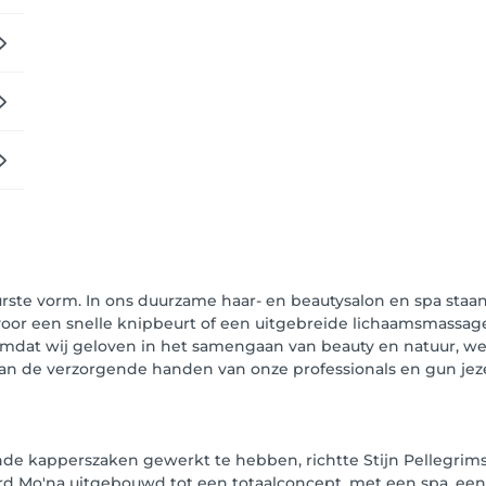
uurste vorm. In ons duurzame haar- en beautysalon en spa staa
t voor een snelle knipbeurt of een uitgebreide lichaamsmass
Omdat wij geloven in het samengaan van beauty en natuur, we
aan de verzorgende handen van onze professionals en gun jeze
llende kapperszaken gewerkt te hebben, richtte Stijn Pellegrims
 Mo'na uitgebouwd tot een totaalconcept, met een spa, een