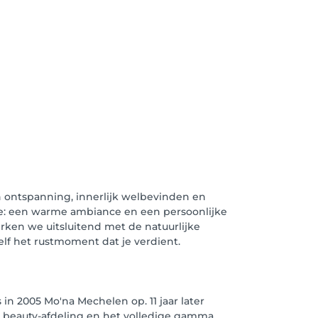
n ontspanning, innerlijk welbevinden en
age: een warme ambiance en een persoonlijke
rken we uitsluitend met de natuurlijke
lf het rustmoment dat je verdient.
 in 2005 Mo'na Mechelen op. 11 jaar later
 beauty-afdeling en het volledige gamma