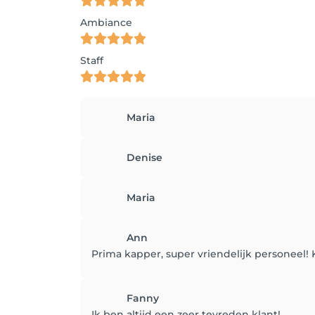
Ambiance
Staff
Maria
Denise
Maria
Ann
Prima kapper, super vriendelijk personeel! 
Fanny
Ik ben altijd een zeer tevreden klant!