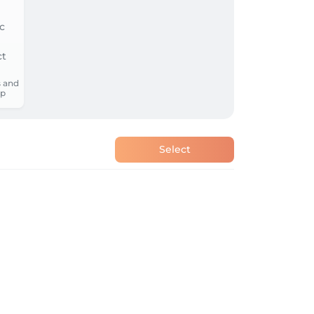
 and
p
Select