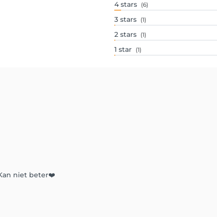
4
stars
(6)
3
stars
(1)
2
stars
(1)
1
star
(1)
Kan niet beter❤️