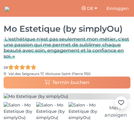
DE
Einloggen
Mo Estetique (by simplyOu)
L'esthétique n'est pas seulement mon métier, c'est
une passion qui me permet de sublimer chaque
beauté avec soin, engagement et la confiance en
soi. »
58
Val des Seigneurs 17,
Woluwe-Saint-Pierre 1150
Termin buchen
Mehr
anzeigen