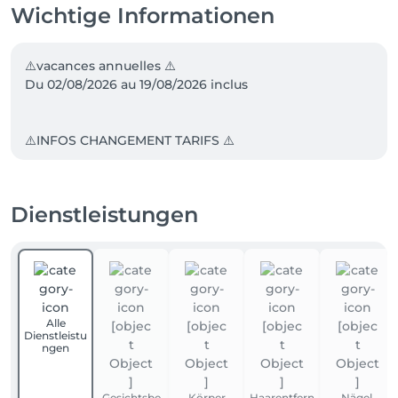
Wichtige Informationen
⚠️vacances annuelles ⚠️

Du 02/08/2026 au 19/08/2026 inclus 

⚠️INFOS CHANGEMENT TARIFS ⚠️

À partir du 1ER MAI changement de tarifs pour 
certains soins ‼️‼️

Dienstleistungen
Merci de votre compréhension et de votre fidélité 💛
Alle
Dienstleistu
ngen
Gesichtsbe
Körper
Haarentfern
Nägel,