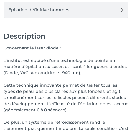
➡ Entrée indépendante sur la gauche du bâtiment

Epilation définitive hommes
🚗 Parking payant disponible dans les rues 
avoisinantes.

Description
Concernant le laser diode :
🌿 Mon objectif : offrir des résultats visibles, durables 
et sur mesure, dans un cadre professionnel et 
L'institut est équipé d'une technologie de pointe en
bienveillant. Je vous accueille avec plaisir pour un 
matière d'épilation au Laser, utilisant 4 longueurs d'ondes
diagnostic personnalisé.
(Diode, YAG, Alexandrite et 940 nm).
Cette technique innovante permet de traiter tous les
types de peau, des plus claires aux plus foncées, et agit
simultanément sur les follicules pileux à différents stades
de développement. L'efficacité de l'épilation en est accrue
(généralement 6 à 8 séances).
De plus, un système de refroidissement rend le
traitement pratiquement indolore. La seule condition c'est