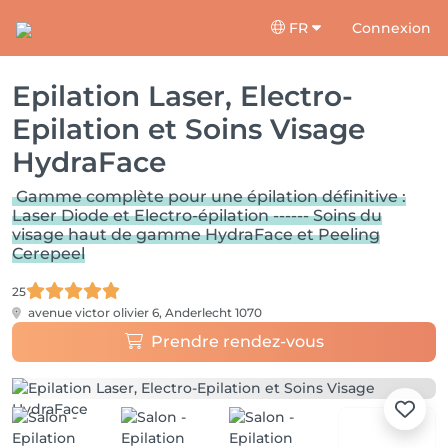
FR
Connexion
Epilation Laser, Electro-
Epilation et Soins Visage
HydraFace
Gamme complète pour une épilation définitive :
Laser Diode et Electro-épilation ------ Soins du
visage haut de gamme HydraFace et Peeling
Cerepeel
25
avenue victor olivier 6,
Anderlecht 1070
Prendre rendez-vous