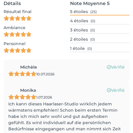
Détails
Note Moyenne
5
Résultat final
5
étoiles
(25)
4
étoiles
(0)
Ambiance
3
étoiles
(0)
2
étoiles
(0)
Personnel
1
étoile
(0)
Michèle
Vérifié
10.07.2026
Monika
Vérifié
1.07.2026
Ich kann dieses Haarlaser-Studio wirklich jedem
wärmstens empfehlen! Schon beim ersten Termin
habe ich mich sehr wohl und gut aufgehoben
gefühlt. Es wird individuell auf die persönlichen
Bedürfnisse eingegangen und man nimmt sich Zeit