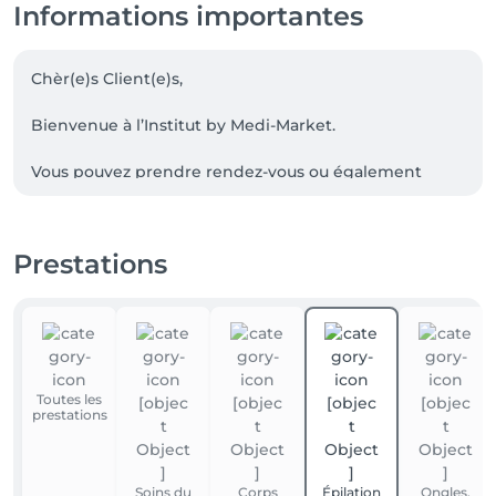
Informations importantes
Chèr(e)s Client(e)s,

Bienvenue à l’Institut by Medi-Market.

Vous pouvez prendre rendez-vous ou également 
adapter votre rendez-vous sur notre site de 
réservation.

Prestations
A très bientôt !

L’équipe Institut by Medi-Market
Toutes les
prestations
Soins du
Corps
Épilation
Ongles,