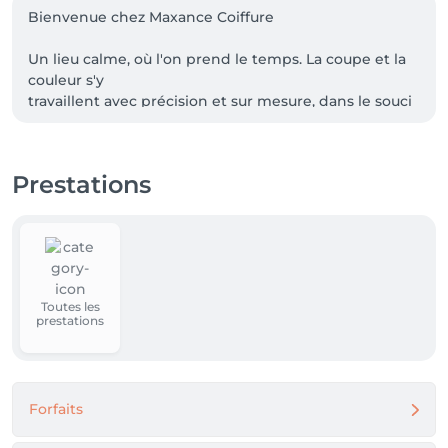
Bienvenue chez Maxance Coiffure

Un lieu calme, où l'on prend le temps. La coupe et la 
couleur s'y

travaillent avec précision et sur mesure, dans le souci 
du détail et

d'un résultat qui vous ressemble. Nous sommes 
heureux de vous accueillir.

Prestations
Adresse

Avenue Gabriel Emile Lebon 157

1150 Woluwe-Saint-Pierre

Stationnement & accès

Toutes les
Un parking privé de 4 emplacements est à votre 
prestations
disposition au n°153.

Le code d'accès à la barrière vous est communiqué 
dans votre e-mail de

confirmation de rendez-vous. Le salon se trouve au 
Forfaits
n°157.
