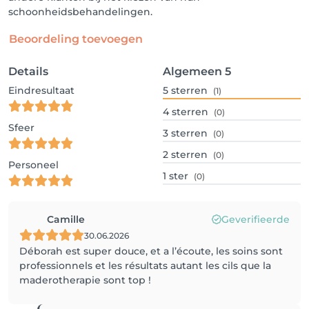
schoonheidsbehandelingen.
Beoordeling toevoegen
Details
Algemeen
5
Eindresultaat
5
sterren
(1)
4
sterren
(0)
Sfeer
3
sterren
(0)
2
sterren
(0)
Personeel
1
ster
(0)
Camille
Geverifieerde
30.06.2026
Déborah est super douce, et a l’écoute, les soins sont
professionnels et les résultats autant les cils que la
maderotherapie sont top !