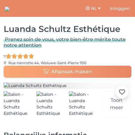
NL
Inloggen
Luanda Schultz Esthétique
Prenez soin de vous, votre bien-être mérite toute
notre attention
7
Rue Henrotte 44,
Woluwe-Saint-Pierre 1150
Afspraak maken
Toon
meer