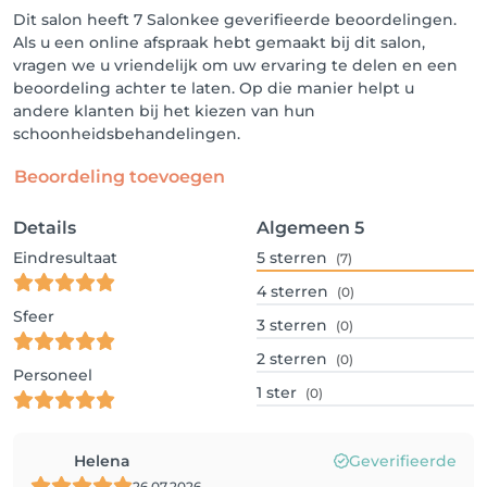
Dit salon heeft 7 Salonkee geverifieerde beoordelingen.
Als u een online afspraak hebt gemaakt bij dit salon,
vragen we u vriendelijk om uw ervaring te delen en een
beoordeling achter te laten. Op die manier helpt u
andere klanten bij het kiezen van hun
schoonheidsbehandelingen.
Beoordeling toevoegen
Details
Algemeen
5
Eindresultaat
5
sterren
(7)
4
sterren
(0)
Sfeer
3
sterren
(0)
2
sterren
(0)
Personeel
1
ster
(0)
Helena
Geverifieerde
26.07.2026