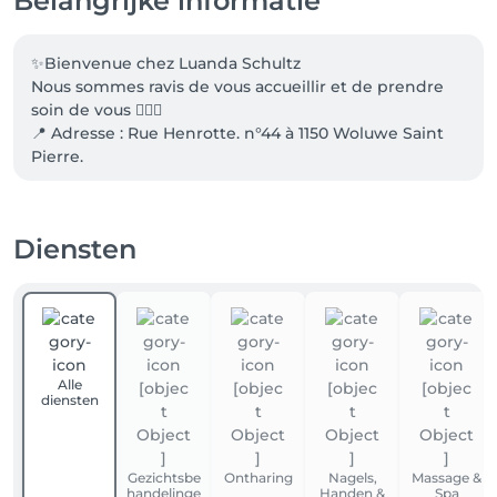
Belangrijke informatie
✨Bienvenue chez Luanda Schultz

Nous sommes ravis de vous accueillir et de prendre 
soin de vous 💆‍♀️✨

📍 Adresse : Rue Henrotte. n°44 à 1150 Woluwe Saint 
Pierre. 

🅿️ Stationnement 

🚇 Accès en transports en commun

💳 Moyens de paiement: Espèces,débit, etc.

Diensten
❌ POLITIQUE D'ANNULATION ET D'ABSENCE : Un 
préavis minimum de 24 heures est requis pour toute 
annulation ou report de rendez-vous. 

✨ 
Alle
diensten
Gezichtsbe
Ontharing
Nagels,
Massage &
handelinge
Handen &
Spa