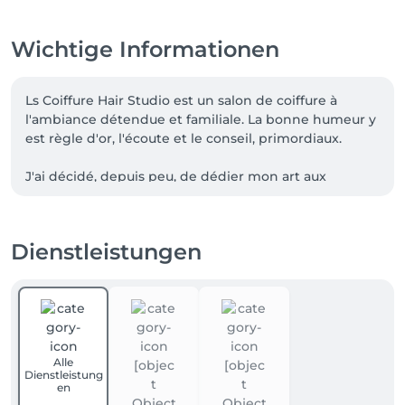
Wichtige Informationen
Ls Coiffure Hair Studio est un salon de coiffure à 
l'ambiance détendue et familiale. La bonne humeur y 
est règle d'or, l'écoute et le conseil, primordiaux.

J'ai décidé, depuis peu, de dédier mon art aux 
femmes et aux enfants uniquement. Une décision en 
adéquation avec l'évolution de la coupe homme qui 
est devenue beaucoup plus travaillée et qui trouve sa 
Dienstleistungen
plus belle réussite auprès des barbiers dignes de ce 
nom. Cela me laisse encore plus de temps pour vous 
chouchouter mes petites dames ! 

Pour une organisation optimale, je vous reçois sur 
rendez-vous uniquement.

Alle
Dienstleistung
J'ai hâte de vous rencontrer pour certaines ou de 
en
continuer à vous rendre belles pour d'autres pendant 