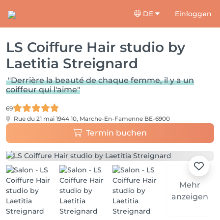
DE
Einloggen
LS Coiffure Hair studio by
Laetitia Streignard
"Derrière la beauté de chaque femme, il y a un
coiffeur qui l'aime"
69
Rue du 21 mai 1944 10,
Marche-En-Famenne BE-6900
Termin buchen
Mehr
anzeigen