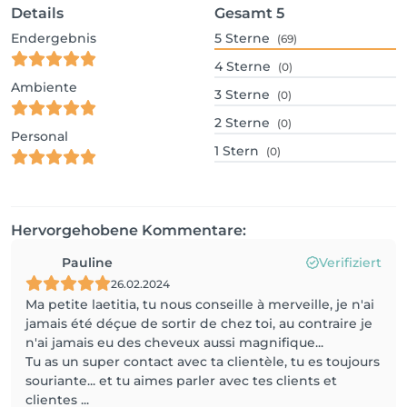
Details
Gesamt
5
Endergebnis
5
Sterne
(69)
4
Sterne
(0)
Ambiente
3
Sterne
(0)
2
Sterne
(0)
Personal
1
Stern
(0)
Hervorgehobene Kommentare:
Pauline
Verifiziert
26.02.2024
Ma petite laetitia, tu nous conseille à merveille, je n'ai
jamais été déçue de sortir de chez toi, au contraire je
n'ai jamais eu des cheveux aussi magnifique...
Tu as un super contact avec ta clientèle, tu es toujours
souriante... et tu aimes parler avec tes clients et
clientes ...