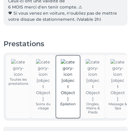
Ceux-ci ont une validité de 

6 MOIS merci d'en tenir compte. ⚠️

🖤 Si vous venez en voiture, n'oubliez pas de mettre 
votre disque de stationnement. (Valable 2h)

🖤 Pour toutes questions ou demandes 
d'informations vous pouvez me joindre par 
téléphone ou par message au 0479/48.16.83.

Prestations
🖤 Lorsque je suis en soins, il m’est impossible de 
répondre au téléphone. Merci de me laisser un 
message vocal avec votre demande et vos 
coordonnées et je vous rappellerai dès que possible.
Toutes les
prestations
Soins du
Épilation
Ongles,
Massage &
visage
Mains &
Spa
Pieds