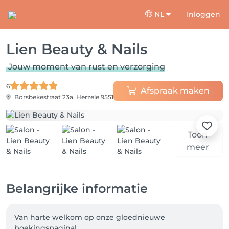
NL
Inloggen
Lien Beauty & Nails
Jouw moment van rust en verzorging
6
Afspraak maken
Borsbekestraat 23a,
Herzele 9551
Toon
meer
Belangrijke informatie
Van harte welkom op onze gloednieuwe 
boekingspagina! 
