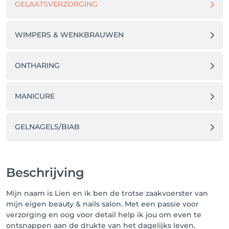
GELAATSVERZORGING
annuleren ❌.

🚨 Nieuw! Vanaf nu is er ook een Salonkee app 
WIMPERS & WENKBRAUWEN
beschikbaar! 📲 

Download de app via de Playstore of Appstore en log 
in met je bestaande account om je afspraken te 
ONTHARING
bekijken, verplaatsen of annuleren — waar en 
wanneer je maar wilt! 🙌

MANICURE
GELNAGELS/BIAB
Beschrijving
Mijn naam is Lien en ik ben de trotse zaakvoerster van
mijn eigen beauty & nails salon. Met een passie voor
verzorging en oog voor detail help ik jou om even te
ontsnappen aan de drukte van het dagelijks leven.