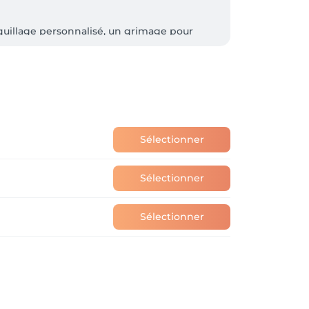
uillage personnalisé, un grimage pour 
onner vie à vos envies.

it un moment agréable et unique.

 Tatouages éphémères...

Sélectionner
Sélectionner
Sélectionner