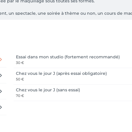
ée par le maquillage sous toutes ses formes.

nt, un spectacle, une soirée à thème ou non, un cours de maq
 mets ma créativité et mon savoir-faire à votre service pour d
à la convivialité et aux détails afin que chaque prestation so
avec vous ma passion de l'art du maquillage.

Cours de maquillage personnalisés • Belly Painting • Grimage •
Essai dans mon studio (fortement recommandé)
30 €
Chez vous le jour J (après essai obligatoire)
50 €
a ma plateforme en ligne, par messenger ou par téléphone.

Chez vous le jour J (sans essai)
70 €
avance pour toute modification ou annulation.
