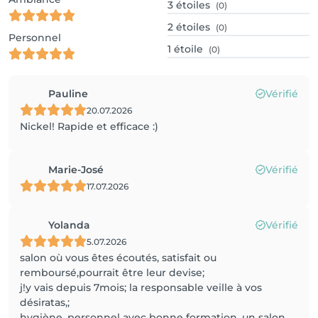
3
étoiles
(0)
2
étoiles
(0)
Personnel
1
étoile
(0)
Pauline
Vérifié
20.07.2026
Nickel! Rapide et efficace :)
Marie-José
Vérifié
17.07.2026
Yolanda
Vérifié
5.07.2026
salon où vous êtes écoutés, satisfait ou
remboursé,pourrait être leur devise;
j!y vais depuis 7mois; la responsable veille à vos
désiratas,;
hygiène ,personnel avec bonne formation, un salon