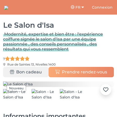
FR
Connexion
Le Salon d'Isa
Modernité, expertise et bien être : l'expérience
coiffure signée le salon d'Isa par une équipe
passionnée , des conseils personnalisés , des
résultats qui vous ressemblent
7
Rue de Saintes 13,
Nivelles 1400
Bon cadeau
Prendre rendez-vous
Nouveau
Informations importantes