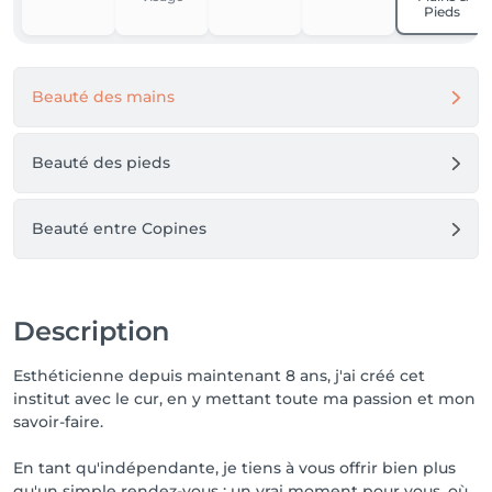
📞 Contact Pour toute question ou prise de rendez-
Pieds
vous, je reste disponible par téléphone, Facebook ou 
Instagram.

Beauté des mains
🤍 Au plaisir de prendre soin de vous 

Merci pour votre confiance et à très bientôt pour 
votre parenthèse beauté.

Beauté des pieds
Chloé Lambert Institut de beauté & de bien-être ✨
Beauté entre Copines
Description
Esthéticienne depuis maintenant 8 ans, j'ai créé cet
institut avec le cur, en y mettant toute ma passion et mon
savoir-faire.
En tant qu'indépendante, je tiens à vous offrir bien plus
qu'un simple rendez-vous : un vrai moment pour vous, où