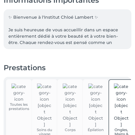
Informations importantes
✨ Bienvenue à l'Institut Chloé Lambert ✨

Je suis heureuse de vous accueillir dans un espace 
entièrement dédié à votre beauté et à votre bien-
être. Chaque rendez-vous est pensé comme un 
moment privilégié, où douceur, écoute et 
professionnalisme sont au cœur de votre expérience.

Prestations
📍 Adresse Rue de Gosselies 62 6183 Courcelles

🚗 Stationnement Des places de parking sont 
disponibles juste devant l'institut pour vous 
permettre d'arriver sereinement à votre rendez-vous.

Toutes les
⏳ Retard & annulation Un imprévu peut arriver. Je 
prestations
vous remercie de me prévenir au minimum 24 
heures à l'avance afin de permettre une 
réorganisation optimale du planning.

Soins du
Corps
Épilation
Ongles,
visage
Mains &