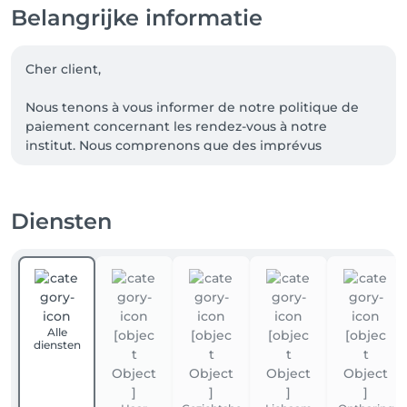
Belangrijke informatie
Cher client,

Nous tenons à vous informer de notre politique de 
paiement concernant les rendez-vous à notre 
institut. Nous comprenons que des imprévus 
peuvent survenir et qu'il peut être nécessaire 
d'annuler ou de reporter un rendez-vous. Cependant, 
nous souhaitons également garantir le respect de 
Diensten
notre emploi du temps et de notre personnel.

Notre politique est la suivante: un rendez-vous 
annulé jusqu'à 48h avant celui-ci est annulé sans frais, 
un rendez-vous annulé 24h et 12h avant celui-ci est 
dû à 50% et enfin, un rendez-vous annulé le jour 
même ou auquel on ne se présente pas est dû à 100%.

Alle
diensten
C'est pourquoi nous avons mis en place une politique 
de paiement qui consiste à débiter votre carte de 
crédit lors de la réservation d'un rendez-vous. 