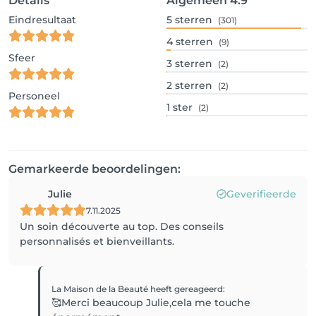
Details
Algemeen
4.9
Eindresultaat
5
sterren
(301)
4
sterren
(9)
Sfeer
3
sterren
(2)
2
sterren
(2)
Personeel
1
ster
(2)
Gemarkeerde beoordelingen:
Julie
Geverifieerde
7.11.2025
Un soin découverte au top. Des conseils
personnalisés et bienveillants.
La Maison de la Beauté
heeft gereageerd
:
🥰Merci beaucoup Julie,cela me touche