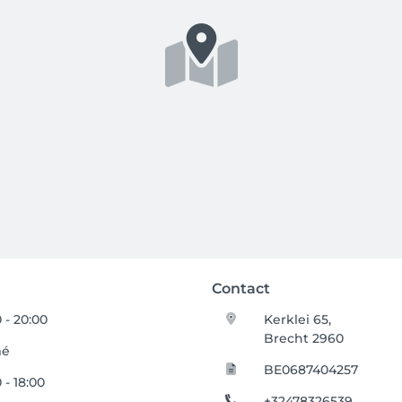
Contact
 - 20:00
Kerklei 65,
Brecht 2960
mé
BE0687404257
 - 18:00
+32478326539