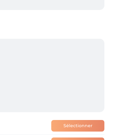
en via een kaartlezer of QR code aan je 
 gedurende 24u geblokkeerd worden op je 
nier dat ons systeem kan verifiëren of je 
dag van je afspraak zullen de volgende 
t.

yconiq. 

bracht worden indien de voorwaarden niet 
Sélectionner