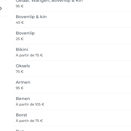
Gelaat: Wangen, Bovenlip & Kin
95 €
Bovenlip & kin
45 €
Bovenlip
25 €
Bikini
À partir de
75 €
Oksels
75 €
Armen
95 €
Benen
À partir de
105 €
Borst
À partir de
75 €