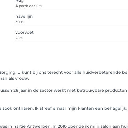
Rug
À partir de
95 €
navellijn
30 €
voorvoet
25 €
erzorging. U kunt bij ons terecht voor alle huidverbeterende 
man als vrouw.
tussen 26 jaar in de sector werkt met betrouwbare producten
alsook ontharen. Ik streef ernaar mijn klanten een behagelij
was in hartje Antwerpen. In 2010 opende ik mijn salon aan huis