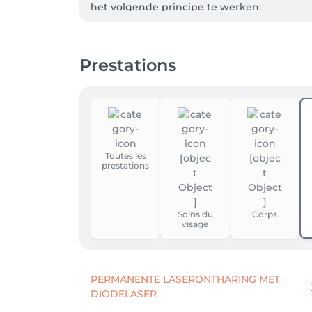
het volgende principe te werken:

Vanaf nu zal je voor bepaalde boekbare die
Salonkee profiel. Opgelet: indien je je Ba
Prestations
kaart maar na 24u wordt deze weer vrijgegeve
bankkaart geldig is. 

Je kaart wordt dus enkel gekoppeld. Er gaat
regels gelden:

* Je kan gratis annuleren tot 24u (36u voor j
Toutes les
prestations
* Annulatie tussen 0u en 24u voor de afspra
* No show: er wordt 100% van de geboekte a
* Kom je wel op tijd naar je afspraak, dan k
Soins du
Corps
visage
Je kaart wordt dus gewoon enkel als garant
worden nageleefd.

Dank jullie wel voor jullie begrip.
PERMANENTE LASERONTHARING MET
DIODELASER