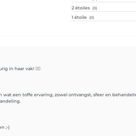
2
étoiles
(0)
1
étoile
(0)
ig in haar vak! 👌🏼
n wat een toffe ervaring, zowel ontvangst, sfeer en behandeli
handeling.
n ;-)