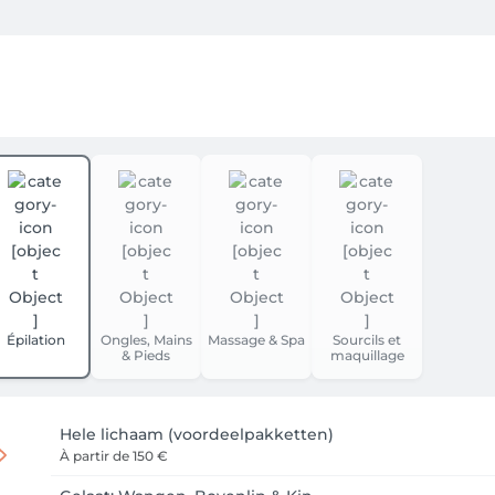
nsten online je bankkaart of visakaart éénmalig moeten koppel
ncontact kaart koppelt (wat aangewezen is), dan zal er 1 euro
n. Er gaat dus geen 1 euro af van je kaart. Dit is de enige ma
 op de dag van boeking geen geld van je kaart af. Pas op de 
e afspraak krijg je een reminder mail van ons)

ak: er wordt 50% van de geboekte afspraak in rekening gebrach
fspraak in rekening gebracht.

an je gewoon je afspraak betalen in het salon met cash of via Pa
Épilation
Ongles, Mains
Massage & Spa
Sourcils et
& Pieds
maquillage
ie gehouden en de annulatie policy zal enkel in rekening ge
Hele lichaam (voordeelpakketten)
À partir de
150 €