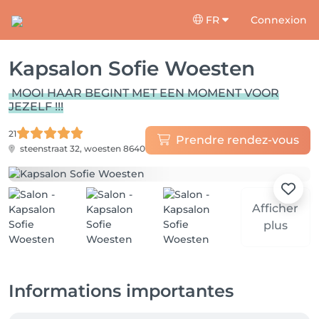
FR
Connexion
Kapsalon Sofie Woesten
MOOI HAAR BEGINT MET EEN MOMENT VOOR
JEZELF !!!
21
Prendre rendez-vous
steenstraat 32,
woesten 8640
Afficher
plus
Informations importantes