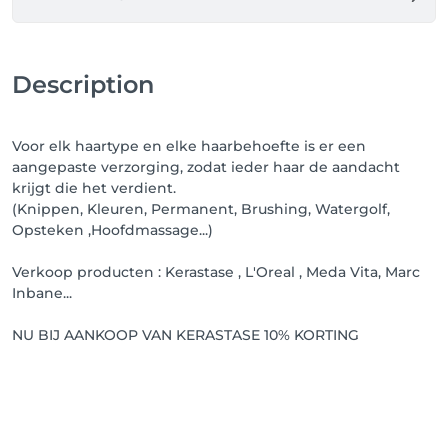
Hier kun je ook zelf je afspraak verplaatsen of tot 48 
uur van tevoren annuleren ❌.

Nieuw! Vanaf nu is er ook een Salonkee app 
Description
beschikbaar! 📲 Download de app via de Playstore of 
Appstore en log in met je bestaande account om je 
afspraken te bekijken, verplaatsen of annuleren — 
Voor elk haartype en elke haarbehoefte is er een
waar en wanneer je maar wilt! 

aangepaste verzorging, zodat ieder haar de aandacht
krijgt die het verdient.
Liefs, Sofie 
(Knippen, Kleuren, Permanent, Brushing, Watergolf,
Opsteken ,Hoofdmassage...)
Verkoop producten : Kerastase , L'Oreal , Meda Vita, Marc
Inbane...
NU BIJ AANKOOP VAN KERASTASE 10% KORTING