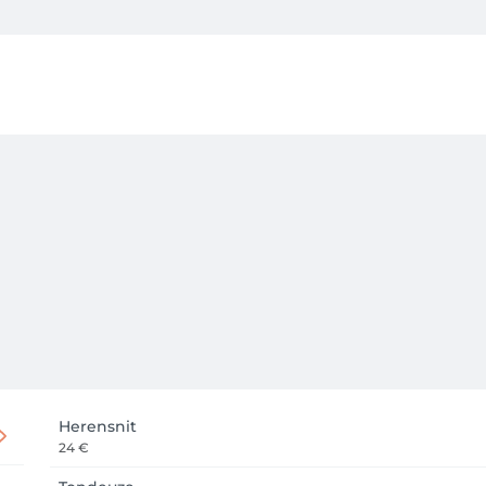
geeft het systeem jou de eerst mogelijke datum. Ben je niet 10
op het nummer 056/64.58.37

je een mail met de bevestiging hiervan

steeds kijken wanneer jouw volgende afspraak staat geboekt. H
annuleren.  

Herensnit
24 €