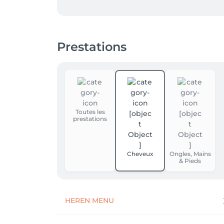
2. Selecteer de dienst die je wenst en dan 
gerust even naar het salon voor meer info 
Prestations
3. Zodra jouw afspraak is geboekt, ontvang 
-> op MIJN PROFIEL bovenaan rechts kan je 
verplaatsen of tot 48 uur vooraf de afspraak 
Groetjes van Hilde
Toutes les
prestations
Cheveux
Ongles, Mains
& Pieds
HEREN MENU