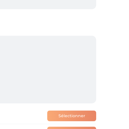
0% zeker of je deze dienst wenst, bel dan 
ier kan je ook zelf jouw afspraak 
Sélectionner