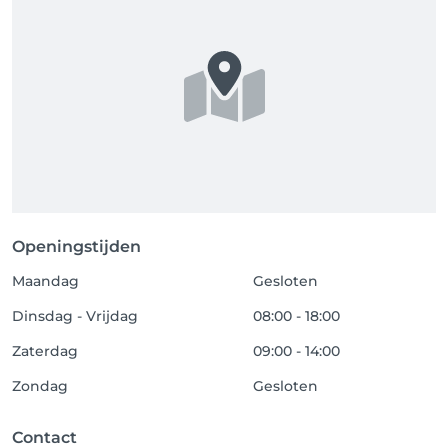
kunt u onderaan rechts op de HELP-functie klikken. 
We helpen je graag verder.

Tot snel!
Openingstijden
Maandag
Gesloten
Dinsdag - Vrijdag
08:00 - 18:00
Zaterdag
09:00 - 14:00
Zondag
Gesloten
Contact