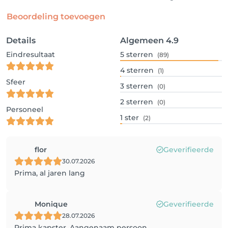
Beoordeling toevoegen
Details
Algemeen
4.9
Eindresultaat
5
sterren
(89)
4
sterren
(1)
Sfeer
3
sterren
(0)
2
sterren
(0)
Personeel
1
ster
(2)
flor
Geverifieerde
30.07.2026
Prima, al jaren lang
Monique
Geverifieerde
28.07.2026
Prima kapster. Aangenaam persoon