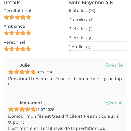
Détails
Note Moyenne
4.8
Résultat final
5
étoiles
(74)
4
étoiles
(3)
Ambiance
3
étoiles
(1)
2
étoiles
(0)
Personnel
1
étoile
(3)
Julie
Vérifié
31.07.2026
Personnel très pro, a l'écoute... blanchiment tjs au top
!
Mohamed
Vérifié
23.07.2026
Bonjour mon fils est très difficile et très miticuleux à
tt point
Il est rentré et il était ravis de la prestation, du