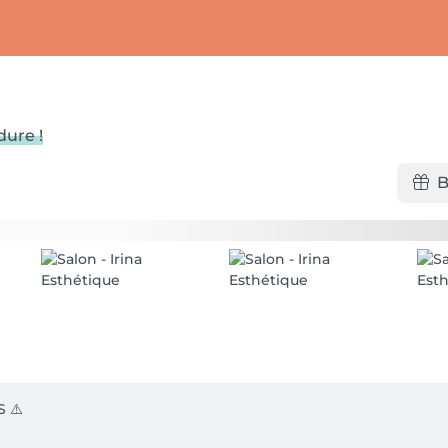
ure !
B
⚠️
