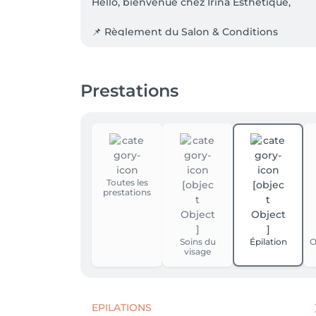
Hello, bienvenue chez Irina Esthetique,

📌 Règlement du Salon & Conditions

❌ Annulations & Modifications

Prestations
⚠️• Lors de la réservation, une empreinte b
conditions ci-dessous. ⚠️

• Prévenir au moins 2 jours à l’avance pour a
- 24h à l’avance → 50% du prix

- 12h à l’avance → 100%

Toutes les
prestations
- Le jour J ou en cas d’absence → 100% du pri
- Je prends en compte certaines circonstanc
Soins du
Épilation
O
visage
🎁 Bon Cadeau

- Les bons cadeaux ont une validité de 6 m
EPILATIONS
📍 Accueil & Accompagnants
