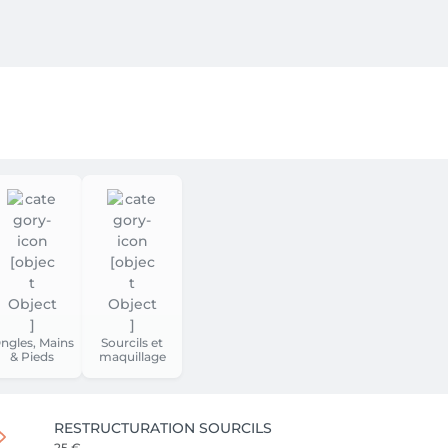
ancaire est demandé. Il s’agit d’une mesure de protection en 
nnuler ou déplacer un rendez-vous. Passé ce délai, des frais s’a
x

es exceptionnelles.

ngles, Mains
Sourcils et
& Pieds
maquillage
ois maximum.

RESTRUCTURATION SOURCILS
25 €