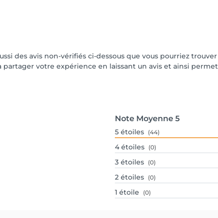
aussi des avis non-vérifiés ci-dessous que vous pourriez trouver
partager votre expérience en laissant un avis et ainsi permettr
Note Moyenne
5
5
étoiles
(44)
4
étoiles
(0)
3
étoiles
(0)
2
étoiles
(0)
1
étoile
(0)