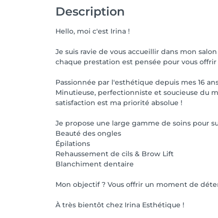
Description
🤧 Santé & Hygiène

Hello, moi c'est Irina !
- Si vous êtes malade ou avez des symptômes
Je suis ravie de vous accueillir dans mon salo
chaque prestation est pensée pour vous offri
🚗  Stationnement

- Accès en transport en commun :

Passionnée par l'esthétique depuis mes 16 ans,
- Bus : arrêt à 5 min à pied.

Minutieuse, perfectionniste et soucieuse du m
- Train : gare à 10min à pied.

satisfaction est ma priorité absolue !
Merci de votre compréhension ! 🩷
Je propose une large gamme de soins pour su
Beauté des ongles
Épilations
Rehaussement de cils & Brow Lift
Blanchiment dentaire
Mon objectif ? Vous offrir un moment de déte