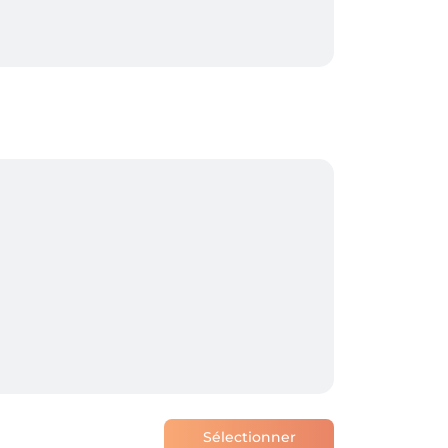
cas d’annulation, conformément aux 
ppliquent :

Sélectionner