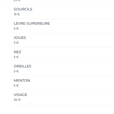
SOURCILS
voiture (pas de salle d’attente).

15 €
us accueillerai à l’intérieur.

am ou WhatsApp (0470/01.26.33).

LEVRE SUPERIEURE
.), sauf accord préalable.

5 €
JOUES
5 €
NEZ
5 €
OREILLES
ler la prestation.

5 €
MENTON
5 €
 Merci d’être honnête à ce sujet.

VISAGE
30 €
éalisé ailleurs. Une dépose sera facturée si nécessaire.
