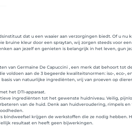
dsinstituut dat u een waaier aan verzorgingen biedt. Of u nu 
e bruine kleur door een spraytan, wij zorgen steeds voor een
Denken aan jezelf en genieten is belangrijk in het leven, gun j
n van Germaine De Capuccini , een merk dat behoort tot de 
e voldoen aan de 3 begeerde kwaliteitsnormen: iso-, eco-, e
basis van natuurlijke ingrediënten, vrij van proeven op diere
met het DTI-apparaat.
ieve ingrediënten tot het gewenste huidniveau. Veilig, pijnl
erbeteren van de huid. Denk aan huidveroudering, rimpels en 
 roodheden.
 bindweefsel krijgen de werkstoffen die ze nodig hebben. He
ellijk resultaat en heeft geen bijwerkingen.