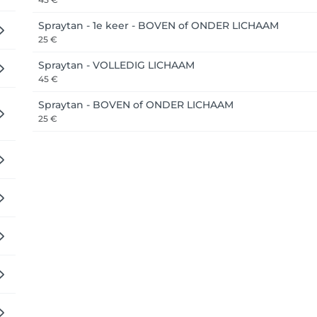
ouw profiel gaan om je boeking te bekijken, ga dan terug naar 
Spraytan - 1e keer - BOVEN of ONDER LICHAAM
n wachtwoord in te geven (aangezien je reeds eerder een pro
25 €
Spraytan - VOLLEDIG LICHAAM
45 €
Spraytan - BOVEN of ONDER LICHAAM
25 €