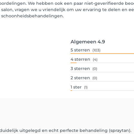
eoordelingen. We hebben ook een paar niet-geverifieerde beoo
t salon, vragen we u vriendelijk om uw ervaring te delen en e
un schoonheidsbehandelingen.
Algemeen
4.9
5
sterren
(103)
4
sterren
(4)
3
sterren
(0)
2
sterren
(0)
1
ster
(1)
uidelijk uitgelegd en echt perfecte behandeling (spraytan).