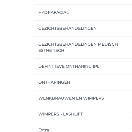
7. Wil je op een later tijdstip terug naar j
“LOGIN”. Nu hoef je enkel je email-adres e
HYDRAFACIAL
klik je op “mijn profiel”. 

GEZICHTSBEHANDELINGEN
Succes!
GEZICHTSBEHANDELINGEN MEDISCH
ESTHETISCH
DEFINITIEVE ONTHARING IPL
ONTHARINGEN
WENKBRAUWEN EN WIMPERS
WIMPERS - LASHLIFT
Extra