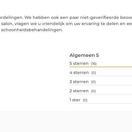
oordelingen. We hebben ook een paar niet-geverifieerde beoord
t salon, vragen we u vriendelijk om uw ervaring te delen en e
un schoonheidsbehandelingen.
Algemeen
5
5
sterren
(16)
4
sterren
(0)
3
sterren
(0)
2
sterren
(0)
1
ster
(0)