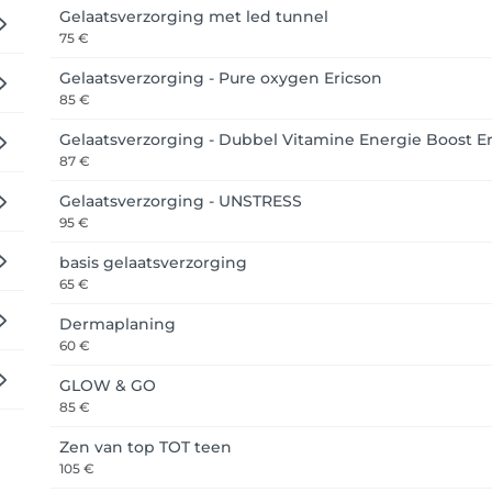
 u de app dowloaden op de Apple Store of in de PlayStore. Vo
Gelaatsverzorging met led tunnel
75 €
Gelaatsverzorging - Pure oxygen Ericson
85 €
Gelaatsverzorging - Dubbel Vitamine Energie Boost E
87 €
Gelaatsverzorging - UNSTRESS
95 €
basis gelaatsverzorging
65 €
Dermaplaning
60 €
GLOW & GO
85 €
Zen van top TOT teen
105 €