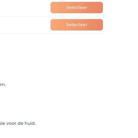
Selecteer
Selecteer
en.
ie voor de huid.