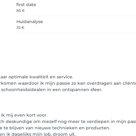
first date
85 €
Huidanalyse
35 €
naar optimale kwaliteit en service.
rkomen waardoor ik mijn passie zo kan overdragen aan cliënt
 schoonheidsidealen in een ontspannen sfeer.
ik mij even kort voor.
sch deskundige om mezelf nog meer te verdiepen in mijn pass
te te blijven van nieuwe technieken en producten.
en ik dagelijks mijn job, droom uit.