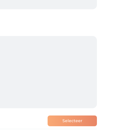
. 

spraak staat ingepland.  

? Dan dient u het salon telefonisch te 
Selecteer