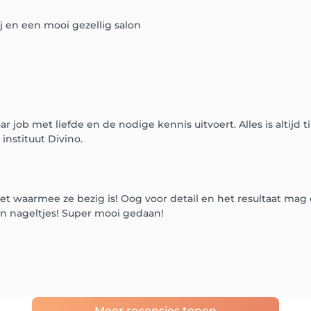
lij en een mooi gezellig salon
r job met liefde en de nodige kennis uitvoert. Alles is altijd 
instituut Divino.
et waarmee ze bezig is! Oog voor detail en het resultaat mag e
jn nageltjes! Super mooi gedaan!
Meer recensies tonen