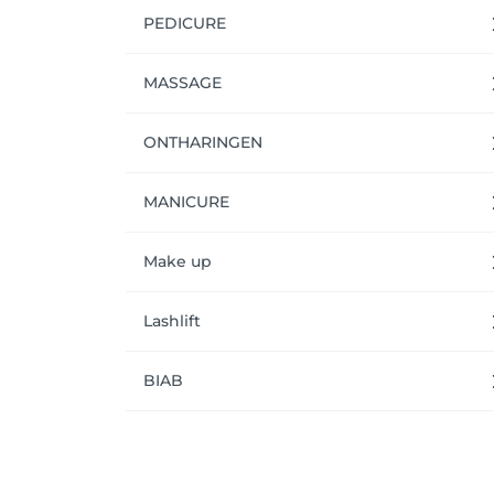
Om het boeken nog makkelijker te maken kan
PEDICURE
kan je vlot al je afspraken beheren. 

MASSAGE
ONTHARINGEN
MANICURE
Make up
Lashlift
BIAB