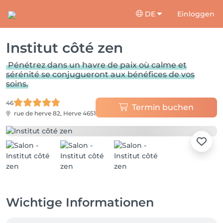
DE
Einloggen
Institut côté zen
Pénétrez dans un havre de paix où calme et
sérénité se conjugueront aux bénéfices de vos
soins.
46
Termin buchen
rue de herve 82,
Herve 4651
Wichtige Informationen