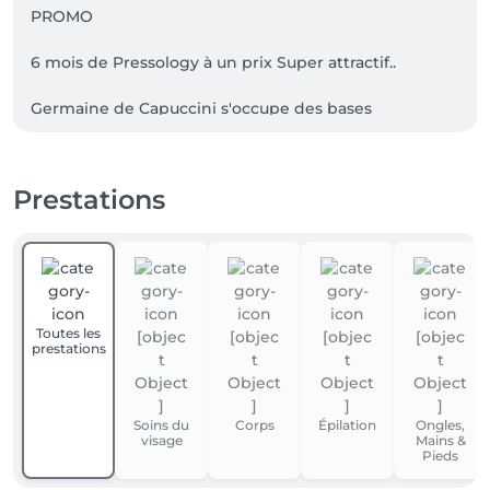
PROMO

6 mois de Pressology à un prix Super attractif..

Germaine de Capuccini s'occupe des bases 
thérapeutiques de la thérapie médicale, qui 
expriment la manière générale de sa méthode 
universelle selon ses préférences ! 

Prestations
9 programmes personnalisés pour différents 
problèmes :

Drainage lymphatique : stimule la lymphe et traite 
après une séance de massage avec des 
Toutes les
manipulations naturelles pour une liposuccion.

prestations
Obésité : favorise la lipolyse.

Soins du
Corps
Épilation
Ongles,
Cellulite II : pour la cellulite de grade 1 et 2.

visage
Mains &
Pieds
Cellulite III : pour la cellulite de grade 3 et 4.
