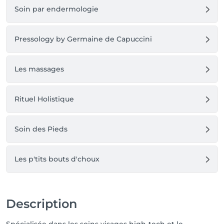
Plus de renseignement au 0496/14.43.80

Soin par endermologie
à Bientot 

Pressology by Germaine de Capuccini
Céline
Les massages
Rituel Holistique
Soin des Pieds
Les p'tits bouts d'choux
Description