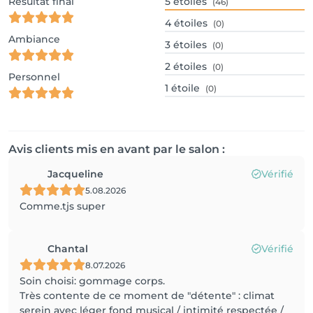
Résultat final
5
étoiles
(46)
4
étoiles
(0)
Ambiance
3
étoiles
(0)
2
étoiles
(0)
Personnel
1
étoile
(0)
Avis clients mis en avant par le salon :
Jacqueline
Vérifié
5.08.2026
Comme.tjs super
Chantal
Vérifié
8.07.2026
Soin choisi: gommage corps.
Très contente de ce moment de "détente" : climat
serein avec léger fond musical / intimité respectée /