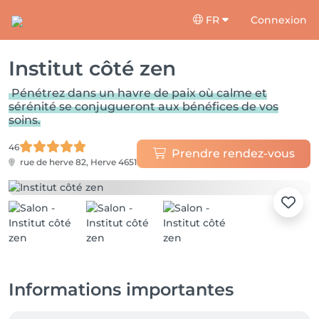
FR
Connexion
Institut côté zen
Pénétrez dans un havre de paix où calme et
sérénité se conjugueront aux bénéfices de vos
soins.
46
Prendre rendez-vous
rue de herve 82,
Herve 4651
Informations importantes