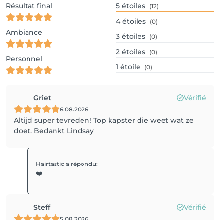
Résultat final
5
étoiles
(12)
4
étoiles
(0)
Ambiance
3
étoiles
(0)
2
étoiles
(0)
Personnel
1
étoile
(0)
Griet
Vérifié
6.08.2026
Altijd super tevreden! Top kapster die weet wat ze
doet. Bedankt Lindsay
Hairtastic
a répondu
:
❤️
Steff
Vérifié
5.08.2026