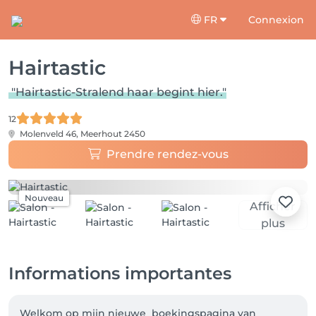
FR
Connexion
Hairtastic
"Hairtastic-Stralend haar begint hier."
12
Molenveld 46,
Meerhout 2450
Prendre rendez-vous
Nouveau
Afficher
plus
Informations importantes
Welkom op mijn nieuwe  boekingspagina van 