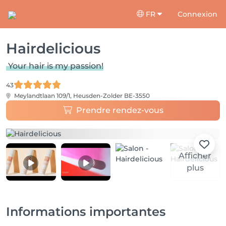
FR
Connexion
Hairdelicious
Your hair is my passion!
43
Meylandtlaan 109/1,
Heusden-Zolder BE-3550
Prendre rendez-vous
Afficher
plus
Informations importantes