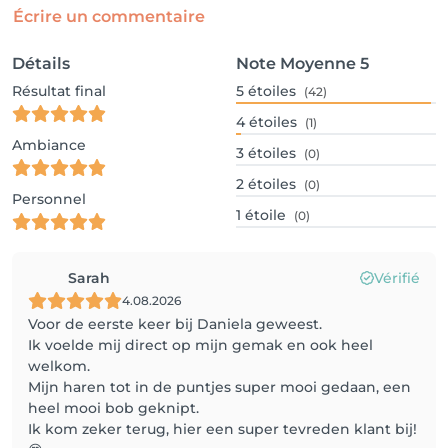
Écrire un commentaire
Détails
Note Moyenne
5
Résultat final
5
étoiles
(42)
4
étoiles
(1)
Ambiance
3
étoiles
(0)
2
étoiles
(0)
Personnel
1
étoile
(0)
Sarah
Vérifié
4.08.2026
Voor de eerste keer bij Daniela geweest.
Ik voelde mij direct op mijn gemak en ook heel
welkom.
Mijn haren tot in de puntjes super mooi gedaan, een
heel mooi bob geknipt.
Ik kom zeker terug, hier een super tevreden klant bij!