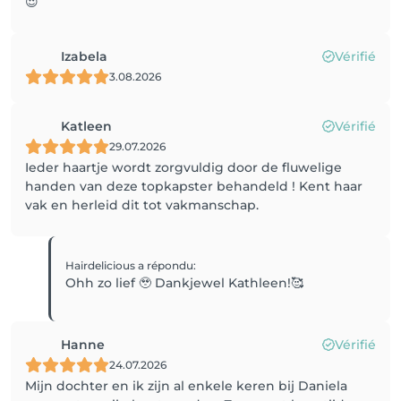
😍
Izabela
Vérifié
3.08.2026
Katleen
Vérifié
29.07.2026
Ieder haartje wordt zorgvuldig door de fluwelige
handen van deze topkapster behandeld ! Kent haar
vak en herleid dit tot vakmanschap.
Hairdelicious
a répondu
:
Ohh zo lief 🥹 Dankjewel Kathleen!🥰
Hanne
Vérifié
24.07.2026
Mijn dochter en ik zijn al enkele keren bij Daniela