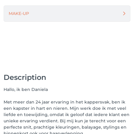
selecteren. 

Klik vervolgens op de foto van de gewenste 
MAKE-UP
medewerker en kies/bevestig de datum van uw 
afspraak.

U ontvangt onmiddellijk een bevestigingsmail op 
het e-mailadres dat u gebruikt hebt bij uw 
registratie. 

Kijk bovenaan rechts op 'MIJN PROFIEL' even na of 
uw afspraak goed is geregistreerd.

3. Voordelen

Op deze boekingspagina kunt u bovenaan rechts op 
Description
'MIJN PROFIEL' steeds kijken wanneer uw volgende 
afspraak staat ingepland.  

Hallo, ik ben Daniela
24 Uren vooraf uw afspraak ontvangt u een 
herinneringsmail. Lukt het u niet uw afspraak na te 
Met meer dan 24 jaar ervaring in het kappersvak, ben ik
komen? 

een kapster in hart en nieren. Mijn werk doe ik met veel
liefde en toewijding, omdat ik geloof dat iedere klant een
ANNULEER JE MINDER DAN 24 UUR VAN TEVOREN? 
unieke ervaring verdient. Bij mij kun je terecht voor een
DAN WORDT 50% VAN HET TOTAALBEDRAG IN 
perfecte snit, prachtige kleuringen, balayage, stylings en
REKENING GEBRACHT.

binnenkort ook voor haarverlenging.