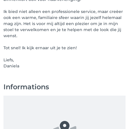
 NO-SHOW ZONDER BERICHT? DAN WORDT 100% 
VAN HET TOTAALBEDRAG AANGEREKEND. DIT IS OM 
Ik bied niet alleen een professionele service, maar creëer
MIJN INKOMEN VAN MIJN BEDRIJF TE BESCHERMEN 

ook een warme, familiaire sfeer waarin jij jezelf helemaal
mag zijn. Het is voor mij altijd een plezier om je in mijn
IK BEGRIJP DAT ER SOMS ONVERWACHTE SITUATIES 
stoel te verwelkomen en je te helpen met de look die jij
KUNNEN ZIJN, MAAR UIT RESPECT VOOR MIJN TIJD 
wenst.
EN ANDERE KLANTEN, VRAAG IK JULLIE OM TIJDIG TE 
ANNULEREN OF TE VERPLAATSEN.

Tot snel! Ik kijk ernaar uit je te zien!
DANK JE VOOR JULLIE BEGRIP EN SAMENWERKING!

Liefs,
Daniela
Heeft u vragen/problemen bij de registratie? Dan 
kunt u onderaan rechts op de HELP-funtie klikken.  
We helpen je graag verder.

Informations
Liefs Daniela 💕