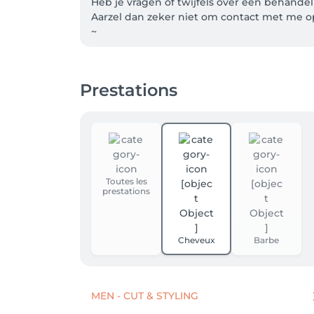
Heb je vragen of twijfels over een behandel
Aarzel dan zeker niet om contact met me o
~

Welcome to the booking page of Gilles Van
If you have any questions or doubts about a 
Prestations
@gillesvandermeulen_
Toutes les
prestations
Cheveux
Barbe
MEN - CUT & STYLING