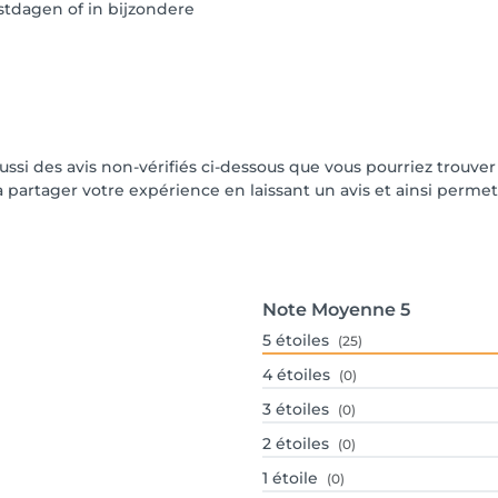
tdagen of in bijzondere
aussi des avis non-vérifiés ci-dessous que vous pourriez trouver
partager votre expérience en laissant un avis et ainsi permettr
Note Moyenne
5
5
étoiles
(25)
4
étoiles
(0)
3
étoiles
(0)
2
étoiles
(0)
1
étoile
(0)