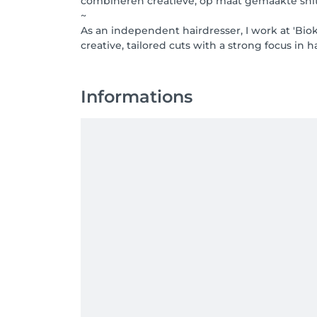
combineren creatieve, op maat gemaakte snit
~
As an independent hairdresser, I work at 'Bio
creative, tailored cuts with a strong focus in ha
Informations