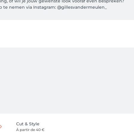
ing, of wil je jouw gewenste look vooraf even bespreken?

p te nemen via Instagram: @gillesvandermeulen_

dermeulen.

treatment, or would like to discuss your desired look in advan
Cut & Style
À partir de
40 €