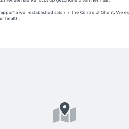
s met een sterke focus op gezondheid van het haar.
kapper', a well-established salon in the Centre of Ghent. We 
ir health.