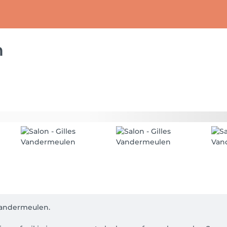
n
andermeulen. 
