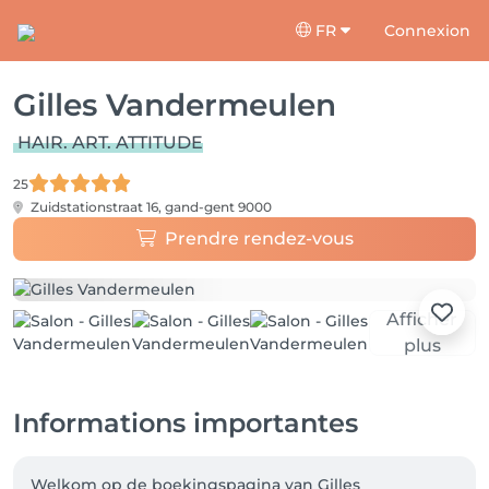
FR
Connexion
Gilles Vandermeulen
HAIR. ART. ATTITUDE
25
Zuidstationstraat 16,
gand-gent 9000
Prendre rendez-vous
Afficher
plus
Informations importantes
Welkom op de boekingspagina van Gilles 