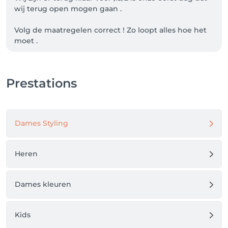
wij terug open mogen gaan .

Volg de maatregelen correct ! Zo loopt alles hoe het 
moet .

•Max 2 personen toegelaten in het salon, wij voorzien 
een wachtruimte aan het portaal .

•mondmasker verplicht 

Prestations
•ontsmet je handen bij het binnenkomen van het 
salon 

•kom optijd 

Dames Styling
Wij hopen op een goede opstart 

0476 07 86 45 

Tot dan  💕
Heren
Dames kleuren
Kids