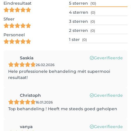
Eindresultaat
5
sterren
(10)
4
sterren
(0)
Sfeer
3
sterren
(0)
2
sterren
(0)
Personeel
1
ster
(0)
Saskia
Geverifieerde
26.02.2026
Hele professionele behandeling mét supermooi
resultaat!
Christoph
Geverifieerde
16.01.2026
Top behandeling ! Heeft me steeds goed geholpen
vanya
Geverifieerde