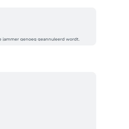
e jammer genoeg geannuleerd wordt. 

g worden gebracht, wordt een afspraak niet 