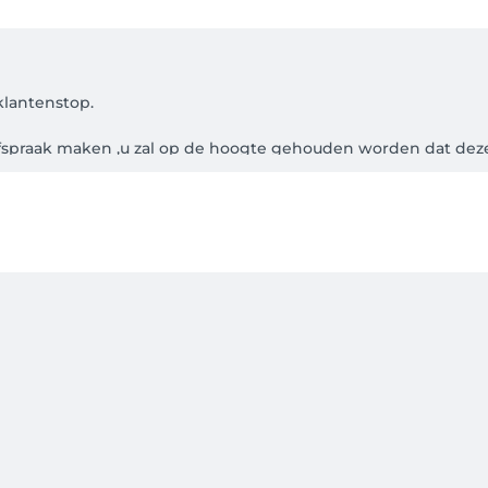
klantenstop.

afspraak maken ,u zal op de hoogte gehouden worden dat dez
gelieve minimum 24 uur op voorhand  te verwittigen.

 vooraf) wordt geannuleerd, zal deze voor de helft in rekenin
g in rekening worden gebracht.

 behandeling geannuleerd en vergoed.

na! 
