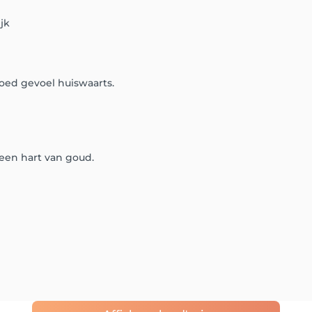
jk
oed gevoel huiswaarts.
een hart van goud.