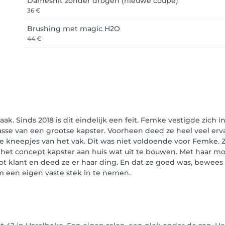
Damesnit zonder drogen (nieuwe coupe)
36 €
Brushing met magic H2O
44 €
k. Sinds 2018 is dit eindelijk een feit. Femke vestigde zich 
 klasse van een grootse kapster. Voorheen deed ze heel veel er
e kneepjes van het vak. Dit was niet voldoende voor Femke. Zi
het concept kapster aan huis wat uit te bouwen. Met haar mob
 tot klant en deed ze er haar ding. En dat ze goed was, bewe
m een eigen vaste stek in te nemen.