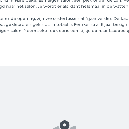
t 42 in Harelbeke. Een eigen salon, een plek onder de zon. H
lgd naar het salon. Je wordt er als klant helemaal in de watte
terende opening, zijn we ondertussen al 4 jaar verder. De kap
, gekleurd en geknipt. In totaal is Femke nu al 6 jaar bezig
eigen salon. Neem zeker ook eens een kijkje op haar facebookpa