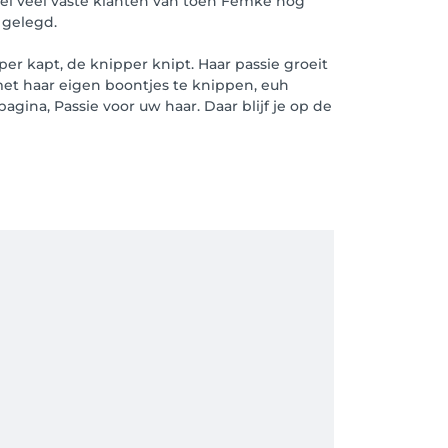
eel veel vaste klanten van toen Femke nog
n gelegd.
per kapt, de knipper knipt. Haar passie groeit
 met haar eigen boontjes te knippen, euh
gina, Passie voor uw haar. Daar blijf je op de