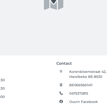
Contact
Korenbloemstraat 42,
Harelbeke BE-8530
8:30
BE0665661411
8:30
0475372815
3:00
Ouvrir Facebook