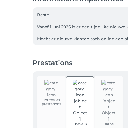
Beste 

Vanaf 1 juni 2026 is er een tijdelijke nieuwe 
Mocht er nieuwe klanten toch online een 
Bedankt voor begrip 

Prestations
VERLOF: 1 augustus tot 19 augustus

Indien je deze afspraak niet kan nakomen, 
Als een afspraak laattijdig (minder dan 24u
nagekomen (no-show), dan zal deze volledi
Toutes les
prestations
10 min later dan afgesproken uur wordt de
Welkom op onze gloednieuwe boekingspagi
Cheveux
Barbe