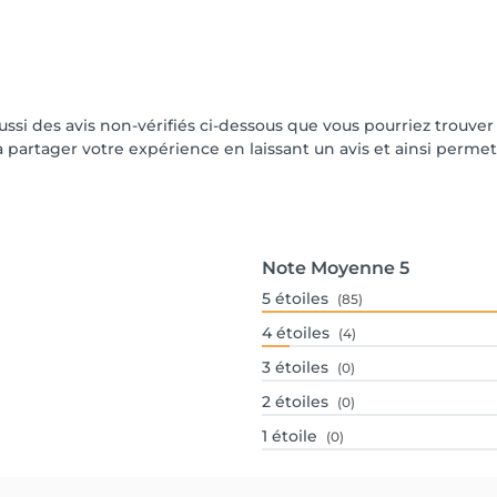
aussi des avis non-vérifiés ci-dessous que vous pourriez trouver
partager votre expérience en laissant un avis et ainsi permettr
Note Moyenne
5
5
étoiles
(85)
4
étoiles
(4)
3
étoiles
(0)
2
étoiles
(0)
1
étoile
(0)