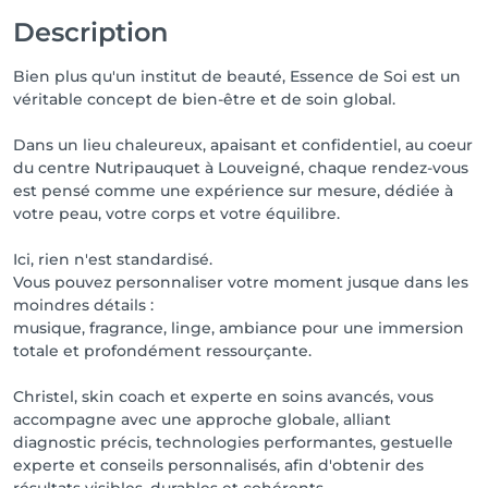
⸻

Description
⏰ ANNULATIONS

Bien plus qu'un institut de beauté, Essence de Soi est un
véritable concept de bien-être et de soin global.
Toute annulation ou modification doit être signalée 
au minimum 48h ouvrables à l’avance ( sauf cas de 
Dans un lieu chaleureux, apaisant et confidentiel, au coeur
force majeure!)

du centre Nutripauquet à Louveigné, chaque rendez-vous
est pensé comme une expérience sur mesure, dédiée à
Suite à une tendance récurrente en augmentation ( 
votre peau, votre corps et votre équilibre.
le no-show) entrainant des problèmes de gestion 
opérationnelle,  une perte de revenu immédiate,  la 
Ici, rien n'est standardisé.
désorganisation de nos plannings, des heures 
Vous pouvez personnaliser votre moment jusque dans les
perdues et retirant la possibilité d'attribuer ce 
moindres détails :
créneau horaire à un(e) autre client(e) , nous sommes 
musique, fragrance, linge, ambiance pour une immersion
contraints, avec regret, de facturer la séance prévue 
totale et profondément ressourçante.
et non annulée!

Christel, skin coach et experte en soins avancés, vous
Annulation sous 24h = 50% du service facturé.

accompagne avec une approche globale, alliant
Le jour même = 100% du service facturé.

diagnostic précis, technologies performantes, gestuelle
experte et conseils personnalisés, afin d'obtenir des
⸻

résultats visibles, durables et cohérents.