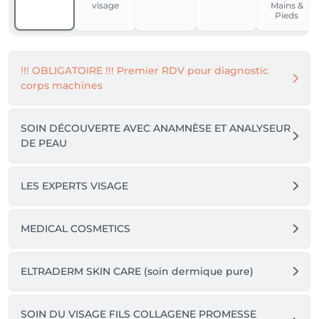
visage
Mains &
résultats probants!

Pieds
Cannelle, passionnée par le nail art et les ongles, elle 
est esthéticienne et pédicure médicale.

!!! OBLIGATOIRE !!! Premier RDV pour diagnostic
corps machines
Sabine ,esthéticienne et infirmière , elle est 
passionnée par la pedicure médicale.

SOIN DÉCOUVERTE AVEC ANAMNÈSE ET ANALYSEUR
DE PEAU
Nos maîtres atouts sont la prise en charge 
réellement personnalisée, notre expertise 
augmentée grâce notre matériel technologique de 
LES EXPERTS VISAGE
pointe!

Essence de soi vous promet une expérience 
MEDICAL COSMETICS
sensorielle unique et des résultats visibles dès le 
premier RDV.

ELTRADERM SKIN CARE (soin dermique pure)
Durant nos soins prestige concept* votre bien être 
est au maximum!

Choisissez votre ambiance, votre fragrance, votre 
SOIN DU VISAGE FILS COLLAGENE PROMESSE