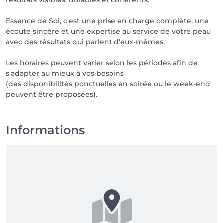
💳 PAIEMENT

Essence de Soi, c'est une prise en charge complète, une
écoute sincère et une expertise au service de votre peau
Les paiements peuvent être effectués en espèces, 
avec des résultats qui parlent d'eux-mêmes.
Payconiq, QR Code ou bancontact.

Les horaires peuvent varier selon les périodes afin de
⸻

s'adapter au mieux à vos besoins
(des disponibilités ponctuelles en soirée ou le week-end
📩 DEMANDE DE RENSEIGNEMENTS

Uniquement par sms, appel ou WhatsApp.

📞0492/107284

Informations
⸻

✨ Au plaisir de vous accompagner sur le chemin du 
bien-être,

de la beauté, du résultat et de la reconnexion à soi. ✨

Essence de Soi – Votre peau, notre signature