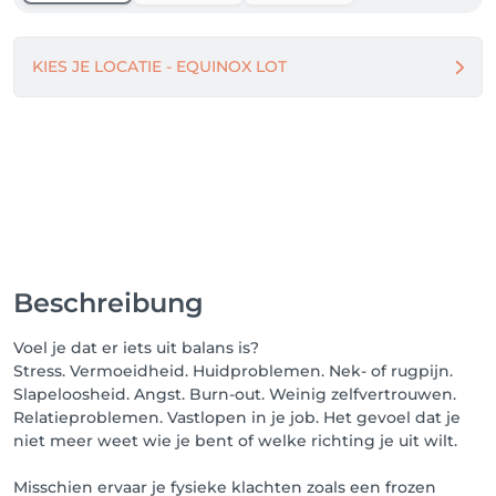
2. Afspraak boeken

Nadat u bent ingelogd, kunt u de gewenste dienst 
selecteren. 

KIES JE LOCATIE - EQUINOX LOT
Klik vervolgens op de foto van de gewenste 
medewerker en kies/bevestig de datum van uw 
afspraak.

U ontvangt onmiddellijk een bevestigingsmail op 
het e-mailadres dat u gebruikt hebt bij uw 
registratie. 

Kijk bovenaan rechts op 'MIJN PROFIEL' even na of 
uw afspraak goed is geregistreerd.

3. Voordelen

Beschreibung
Op deze boekingspagina kunt u bovenaan rechts op 
'MIJN PROFIEL' steeds kijken wanneer uw volgende 
Voel je dat er iets uit balans is?
afspraak staat ingepland.  

Stress. Vermoeidheid. Huidproblemen. Nek- of rugpijn.
24 Uren vooraf uw afspraak ontvangt u een 
Slapeloosheid. Angst. Burn-out. Weinig zelfvertrouwen.
herinneringsmail. Lukt het u niet uw afspraak na te 
Relatieproblemen. Vastlopen in je job. Het gevoel dat je
komen? 

niet meer weet wie je bent of welke richting je uit wilt.
Dan kunt u tot 24 uren vooraf uw afspraak online 
annuleren of verplaatsen. Annuleert u binnen de 24 
Misschien ervaar je fysieke klachten zoals een frozen