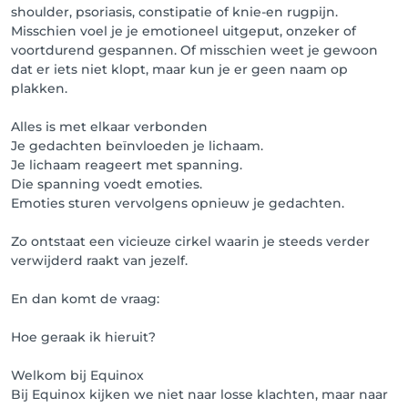
uren? Dan dient u het salon telefonisch te 
shoulder, psoriasis, constipatie of knie-en rugpijn.
informeren.

Misschien voel je je emotioneel uitgeput, onzeker of
voortdurend gespannen. Of misschien weet je gewoon
Heeft u vragen/problemen bij de registratie? Dan 
dat er iets niet klopt, maar kun je er geen naam op
kunt u onderaan rechts op de HELP-functie klikken. 
plakken.
We helpen je graag verder.
Alles is met elkaar verbonden
Je gedachten beïnvloeden je lichaam.
Je lichaam reageert met spanning.
Die spanning voedt emoties.
Emoties sturen vervolgens opnieuw je gedachten.
Zo ontstaat een vicieuze cirkel waarin je steeds verder
verwijderd raakt van jezelf.
En dan komt de vraag:
Hoe geraak ik hieruit?
Welkom bij Equinox
Bij Equinox kijken we niet naar losse klachten, maar naar