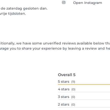
Open Instagram
e zaterdag gesloten dan.
ije tijdsloten.
ditionally, we have some unverified reviews available below tha
urage you to share your experience by leaving a review and 
Overall
5
5
stars
(11)
4
stars
(0)
3
stars
(0)
2
stars
(0)