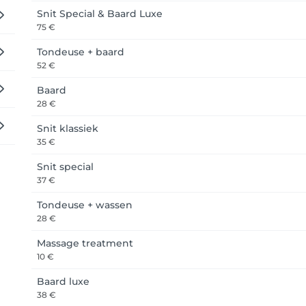
Snit Special & Baard Luxe
75 €
Tondeuse + baard
52 €
Baard
28 €
Snit klassiek
35 €
Snit special
37 €
Tondeuse + wassen
28 €
Massage treatment
10 €
Baard luxe
38 €