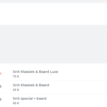
 als klant via Facebook, Google, Apple of een e-mailadres (kie
vangen 📧✨.

systeem toont je de eerst mogelijke datum. Ben je niet 100% ze
r +32499381455 📞💬.

 je een e-mail met de bevestiging . 24 uur voor de afspraak on
ltijd zien wanneer jouw volgende afspraak is geboekt. Hier kun
 beschikbaar! 📲 Download de app via de Playstore of Appstor
eren — waar en wanneer je maar wilt! 

Snit Klassiek & Baard Luxe
73 €
Snit Klassiek & Baard
63 €
Snit special + baard
65 €