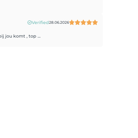
Verified
28.06.2026
ij jou komt , top …