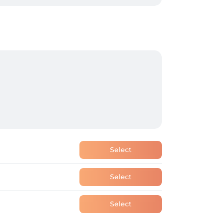
s een makkelijk wachtwoord). Vergeet niet 
ker of je deze dienst wilt? Bel gerust even 
tvang je een persoonlijke herinneringsmail 
 je ook zelf je afspraak verplaatsen of tot 
e en log in met je bestaande account om je 
Select
Select
Select