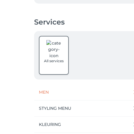
1️⃣ Registreer je bovenaan rechts via LOGIN
aan te vinken als je nieuwsbrieven wilt ont
Services
2️⃣ Selecteer de dienst die je wenst en het 
naar het salon voor meer info op het numme
3️⃣ Zodra jouw afspraak is geboekt, ontvang
⏰.

-> Op MIJN PROFIEL bovenaan rechts kun je a
All services
48 uur vooraf annuleren ❌.

Nieuw! Vanaf nu is er ook een Salonkee app
afspraken te bekijken, verplaatsen of annul
MEN
STYLING MENU
KLEURING