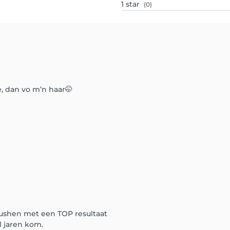
1
star
(0)
e, dan vo m’n haar🤭
ushen met een TOP resultaat
l jaren kom.