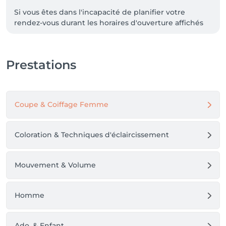
Si vous êtes dans l'incapacité de planifier votre 
rendez-vous durant les horaires d'ouverture affichés 
ici, merci de m'appeler. Dans la mesure du possible, 
je m'organiserai pour vous accueillir en dehors de ces 
zones. 

Prestations
Les rendez-vous à domiciles sont également planifiés 
par téléphone. 

Merci de votre compréhension.
Coupe & Coiffage Femme
Coloration & Techniques d'éclaircissement
Mouvement & Volume
Homme
Ado. & Enfant