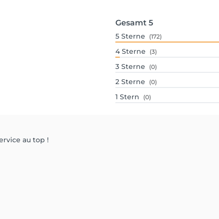
Gesamt
5
5
Sterne
(172)
4
Sterne
(3)
3
Sterne
(0)
2
Sterne
(0)
1
Stern
(0)
ervice au top !