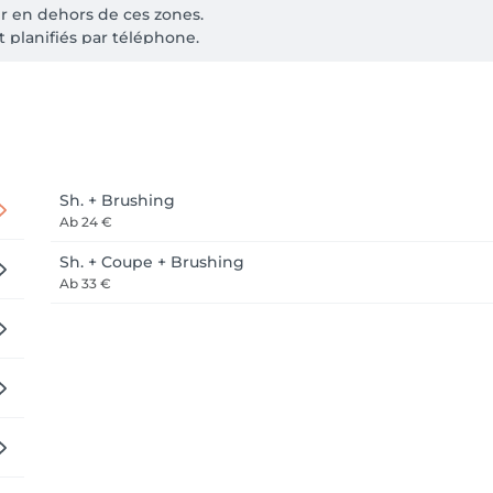
ir en dehors de ces zones. 

planifiés par téléphone. 

Sh. + Brushing
Ab
24 €
Sh. + Coupe + Brushing
Ab
33 €