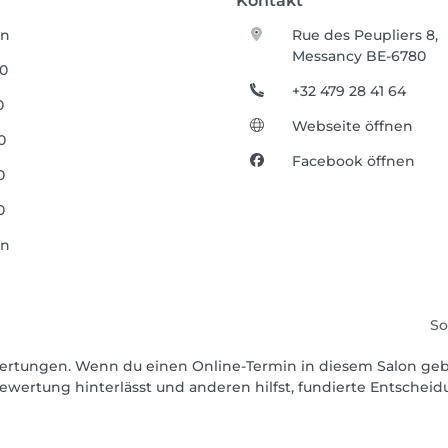
Kontakt
en
Rue des Peupliers 8,
Messancy BE-6780
00
+32 479 28 41 64
0
Webseite öffnen
0
Facebook öffnen
0
0
en
So
Bewertungen. Wenn du einen Online-Termin in diesem Salon ge
ewertung hinterlässt und anderen hilfst, fundierte Entschei