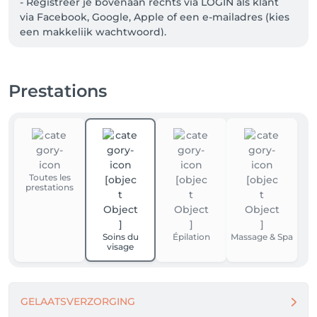
- Registreer je bovenaan rechts via LOGIN als klant 
via Facebook, Google, Apple of een e-mailadres (kies 
een makkelijk wachtwoord).

- Selecteer de dienst die je wenst en het systeem 
toont je de eerst mogelijke datum. Ben je niet 100% 
Prestations
zeker of je deze dienst wilt? Bel gerust even naar het 
salon voor meer info op het nummer +32494397437.

- Zodra jouw afspraak is geboekt, ontvang je een e-
mail met de bevestiging. 24 uur voor de afspraak 
ontvang je een persoonlijke herinneringsmail.

Toutes les
prestations
Liefs Ellen
Soins du
Épilation
Massage & Spa
visage
GELAATSVERZORGING