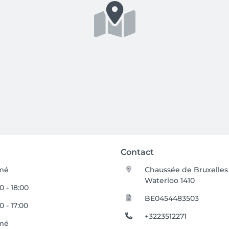
Contact
mé
Chaussée de Bruxelles
Waterloo 1410
0 - 18:00
BE0454483503
0 - 17:00
+3223512271
mé