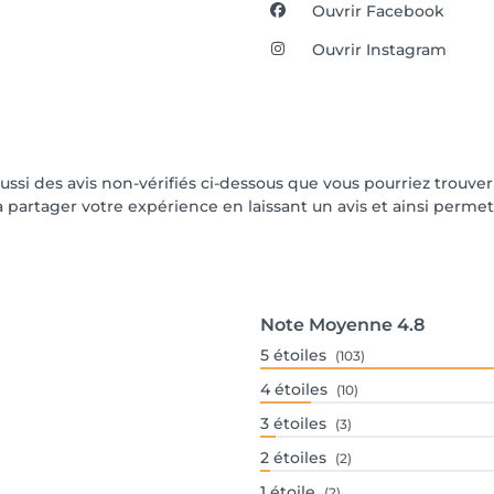
Ouvrir Facebook
Ouvrir Instagram
 aussi des avis non-vérifiés ci-dessous que vous pourriez trouve
partager votre expérience en laissant un avis et ainsi permettr
Note Moyenne
4.8
5
étoiles
(103)
4
étoiles
(10)
3
étoiles
(3)
2
étoiles
(2)
1
étoile
(2)