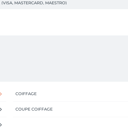
it (VISA, MASTERCARD, MAESTRO)

 face du centre commercial "RICH'L".

u muret à côté du salon, sinon vous avez le parking du centre
COIFFAGE
COUPE COIFFAGE