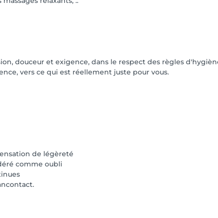
 massages relaxants, ..
sion, douceur et exigence, dans le respect des règles d'hygièn
nce, vers ce qui est réellement juste pour vous.
 sensation de légèreté
sidéré comme oubli
tinues
ancontact.