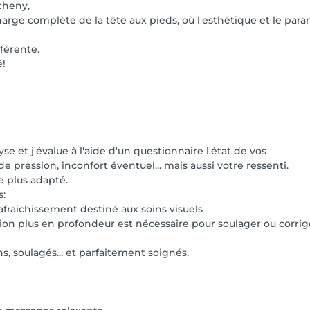
cheny,
arge complète de la tête aux pieds, où l'esthétique et le param
férente.
é!
se et j'évalue à l'aide d'un questionnaire l'état de vos
e pression, inconfort éventuel... mais aussi votre ressenti.
e plus adapté.
s:
 rafraichissement destiné aux soins visuels
ntion plus en profondeur est nécessaire pour soulager ou corri
s, soulagés... et parfaitement soignés.