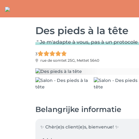
Des pieds à la tête
" Je m'adapte à vous, pas à un protocole 
3
rue de somtet 25G,
Mettet 5640
Belangrijke informatie
✨ Chèr(e)s client(e)s, bienvenue! ✨
