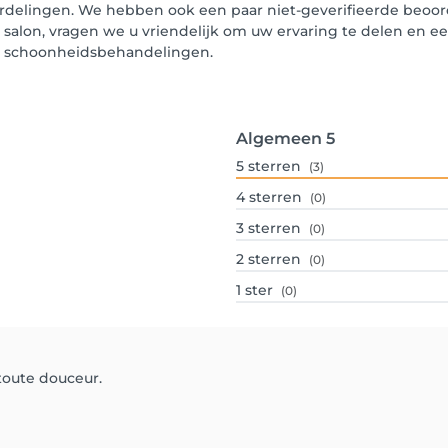
ordelingen. We hebben ook een paar niet-geverifieerde beoord
t salon, vragen we u vriendelijk om uw ervaring te delen en e
un schoonheidsbehandelingen.
Algemeen
5
5
sterren
(3)
4
sterren
(0)
3
sterren
(0)
2
sterren
(0)
1
ster
(0)
 toute douceur.