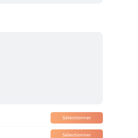
0% zeker of je deze dienst wenst, bel dan 
ak ontvang je een persoonlijke mail ter 
ier kan je ook zelf jouw afspraak 
Sélectionner
Sélectionner