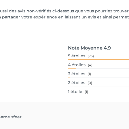
aussi des avis non-vérifiés ci-dessous que vous pourriez trouve
partager votre expérience en laissant un avis et ainsi permettr
Note Moyenne
4.9
5
étoiles
(75)
4
étoiles
(4)
3
étoiles
(1)
2
étoiles
(0)
1
étoile
(1)
name sfeer.