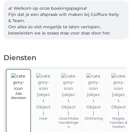
🌿 Welkom op onze boekingspagina!

Fijn dat je een afspraak wilt maken bij Coiffure Kelly 
& Team.

Om alles zo vlot mogelijk te laten verlopen, 
begeleiden we je graag stap voor stap door het 
boekingsproces.

Zo maak je snel een afspraak:

Diensten
1.Login of registreer Rechtsboven via Facebook of e-
mail.

2.Kies je dienst Je ziet meteen de eerst beschikbare 
datum.

Twijfel je? Bel ons op 056/70.65.20.

Alle
diensten
3.Bevestig je afspraak

Je ontvangt een bevestigingsmail + herinnering 24 
uur vooraf.

Haar
Gezichtsbe
Ontharing
Nagels,
handelinge
Handen &
Handig om te weten:

n
Voeten
Via MIJN PROFIEL kan je afspraken bekijken, wijzigen 