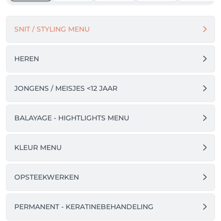
of annuleren (tot 12 uur op voorhand).

SNIT / STYLING MENU
Tot binnenkort! Coiffure Kelly & Team 
HEREN
JONGENS / MEISJES <12 JAAR
BALAYAGE - HIGHTLIGHTS MENU
KLEUR MENU
OPSTEEKWERKEN
PERMANENT - KERATINEBEHANDELING