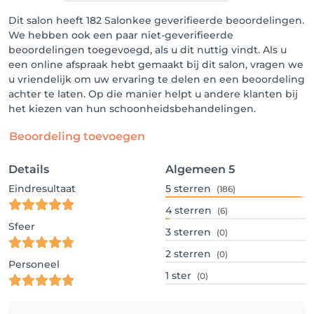
Dit salon heeft 182 Salonkee geverifieerde beoordelingen.
We hebben ook een paar niet-geverifieerde
beoordelingen toegevoegd, als u dit nuttig vindt. Als u
een online afspraak hebt gemaakt bij dit salon, vragen we
u vriendelijk om uw ervaring te delen en een beoordeling
achter te laten. Op die manier helpt u andere klanten bij
het kiezen van hun schoonheidsbehandelingen.
Beoordeling toevoegen
Details
Algemeen
5
Eindresultaat
5
sterren
(186)
4
sterren
(6)
Sfeer
3
sterren
(0)
2
sterren
(0)
Personeel
1
ster
(0)