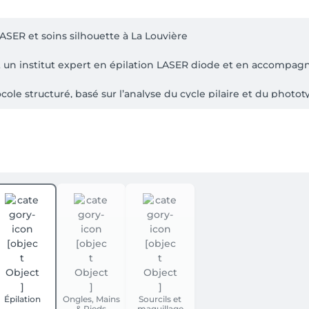
ER et soins silhouette à La Louvière

 un institut expert en épilation LASER diode et en accompagn
ole structuré, basé sur l’analyse du cycle pilaire et du phototype
silhouette ciblés, notamment avec BellAction, pour le raffermi
soins esthétiques complémentaires, pensés dans une logique 
-vous conseil personnalisé, afin de définir un protocole cla
Épilation
Ongles, Mains
Sourcils et
& Pieds
maquillage