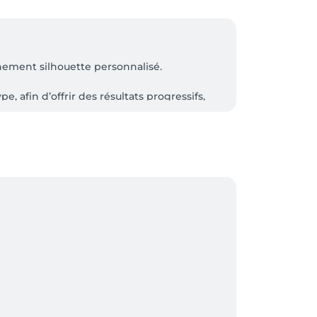
ement silhouette personnalisé.

, afin d’offrir des résultats progressifs, 
ssement, l’amélioration de la qualité de 
de prise en charge globale, de bien-être 
ir, cohérent et adapté aux objectifs de 