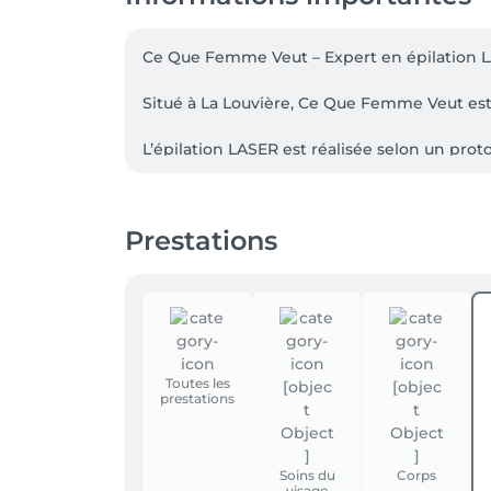
Ce Que Femme Veut – Expert en épilation LAS
Situé à La Louvière, Ce Que Femme Veut est
L’épilation LASER est réalisée selon un protoc
durables et sécurisés.

L’institut propose également des protocoles 
Prestations
peau et le remodelage corporel.

Ce Que Femme Veut propose aussi d’autres 
et de mise en valeur durable.

Chaque accompagnement débute par un rendez
chaque cliente.
Toutes les
prestations
Soins du
Corps
visage