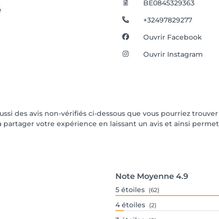
BE0845329363
é
+32497829277
Ouvrir Facebook
Ouvrir Instagram
aussi des avis non-vérifiés ci-dessous que vous pourriez trouver
partager votre expérience en laissant un avis et ainsi permettr
Note Moyenne
4.9
5
étoiles
(62)
4
étoiles
(2)