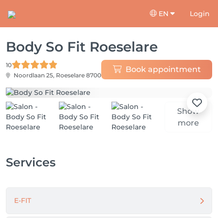
EN
Login
Body So Fit Roeselare
10
Book appointment
Noordlaan 25,
Roeselare 8700
Show
more
Services
E-FIT