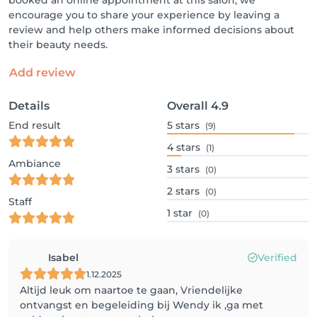
booked an online appointment at this salon, we
encourage you to share your experience by leaving a
review and help others make informed decisions about
their beauty needs.
Add review
Details
Overall
4.9
End result
5
stars
(9)
4
stars
(1)
Ambiance
3
stars
(0)
2
stars
(0)
Staff
1
star
(0)
Isabel
Verified
1.12.2025
Altijd leuk om naartoe te gaan, Vriendelijke
ontvangst en begeleiding bij Wendy ik ,ga met