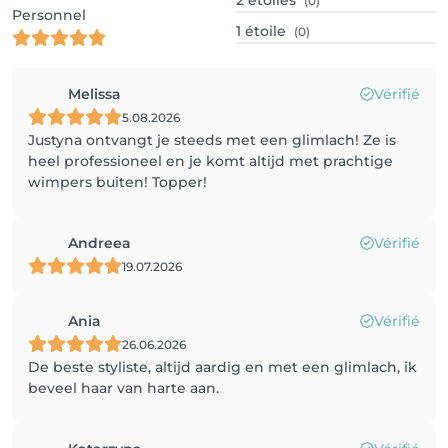
2
étoiles
(0)
Personnel
1
étoile
(0)
Melissa
Vérifié
5.08.2026
Justyna ontvangt je steeds met een glimlach! Ze is
heel professioneel en je komt altijd met prachtige
wimpers buiten! Topper!
Andreea
Vérifié
19.07.2026
Ania
Vérifié
26.06.2026
De beste styliste, altijd aardig en met een glimlach, ik
beveel haar van harte aan.