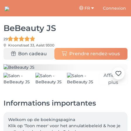
FR
Connexion
BeBeauty JS
29
Kroonstraat 33,
Aalst 9300
Bon cadeau
Prendre rendez-vous
Afficher
plus
Informations importantes
Welkom op de boekingspagina

Klik op 'Toon meer' voor het annulatiebeleid & hoe je 