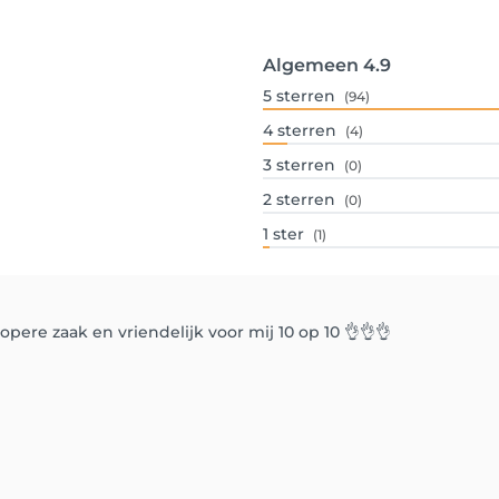
Algemeen
4.9
5
sterren
(94)
4
sterren
(4)
3
sterren
(0)
2
sterren
(0)
1
ster
(1)
ere zaak en vriendelijk voor mij 10 op 10 👌👌👌