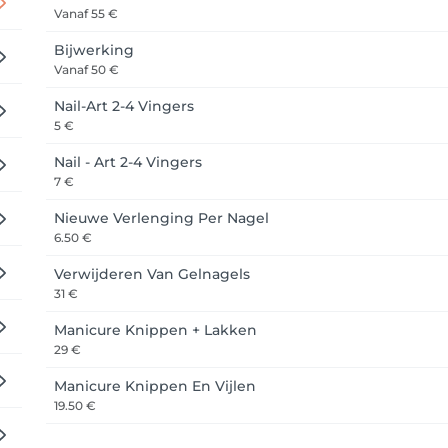
Vanaf
55 €
ltijd zien wanneer jouw volgende afspraak is geboekt. Hier kun
Bijwerking
Vanaf
50 €
 beschikbaar! 📲 Download de app via de Playstore of Appstor
eren — waar en wanneer je maar wilt! 

Nail-Art 2-4 Vingers
5 €
Nail - Art 2-4 Vingers
7 €
Nieuwe Verlenging Per Nagel
6.50 €
Verwijderen Van Gelnagels
31 €
Manicure Knippen + Lakken
29 €
Manicure Knippen En Vijlen
19.50 €