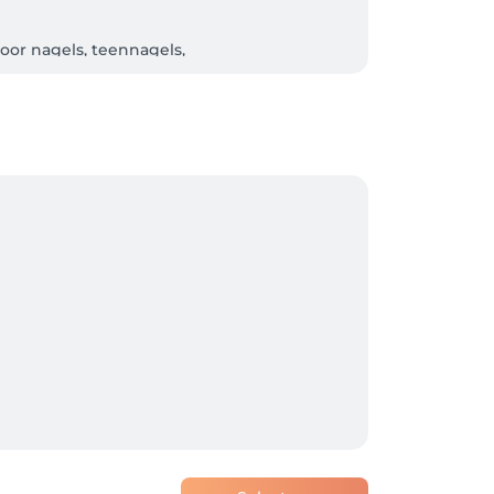
voor nagels, teennagels, 
s een makkelijk wachtwoord). Vergeet niet 
ker of je deze dienst wilt? Bel gerust even 
ontvang je een persoonlijke 