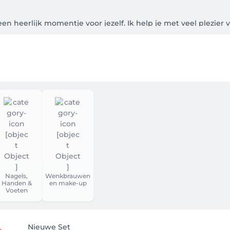
en heerlijk momentje voor jezelf. Ik help je met veel plezier 
en, wimpers en ontspannende rugmassages.

fspraak. Ik kijk ernaar uit om je te verwelkomen! 💖

kingspagina! 🎉

 als klant via Facebook, Google, Apple of een e-mailadres (kie
vangen 📧✨.

systeem toont je de eerst mogelijke datum. Ben je niet 100% ze
Nagels,
Wenkbrauwen
Handen &
en make-up
r +32492864571 💬.

Voeten
 je een e-mail met de bevestiging 📬. 24 uur voor de afspraak 
Nieuwe Set